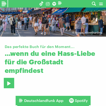
©
Imago | robertharding
Das perfekte Buch für den Moment...
…wenn
du
eine
Hass-Liebe
für
die
Großstadt
empfindest
Deutschlandfunk App
Spotify