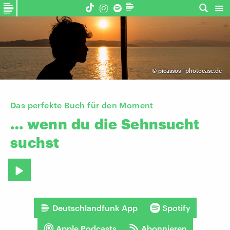
©
picassos | photocase.de
Das perfekte Buch für den Moment
…
wenn
du
die
Sehnsucht
suchst
Deutschlandfunk App
Spotify
Apple Podcasts
Abonnieren