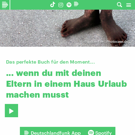
©
juttarotter | Photocase.de/j
Das perfekte Buch für den Moment...
...
wenn
du
mit
deinen
Eltern
in
einem
Haus
Urlaub
machen
musst
Deutschlandfunk App
Spotify