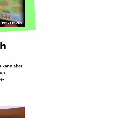
| Pond5 Images
ch
Es kann aber
von
e-