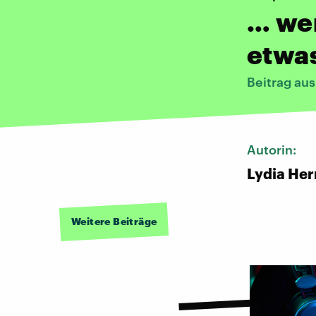
… wen
etwa
Beitrag au
Autorin:
Lydia He
Weitere Beiträge