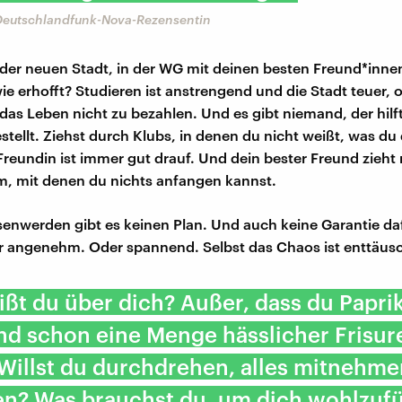
Deutschlandfunk-Nova-Rezensentin
der neuen Stadt, in der WG mit deinen besten Freund*innen,
ie erhofft? Studieren ist anstrengend und die Stadt teuer, 
das Leben nicht zu bezahlen. Und es gibt niemand, der hilft
estellt. Ziehst durch Klubs, in denen du nicht weißt, was du 
Freundin ist immer gut drauf. Und dein bester Freund zieht
, mit denen du nichts anfangen kannst.
enwerden gibt es keinen Plan. Und auch keine Garantie daf
er angenehm. Oder spannend. Selbst das Chaos ist enttäus
ßt du über dich? Außer, dass du Paprik
nd schon eine Menge hässlicher Frisur
 Willst du durchdrehen, alles mitnehme
en? Was brauchst du, um dich wohlzuf