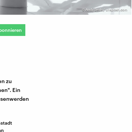
©
Andy Beals / unsplash.com
bonnieren
en zu
en". Ein
chsenwerden
ßstadt
an