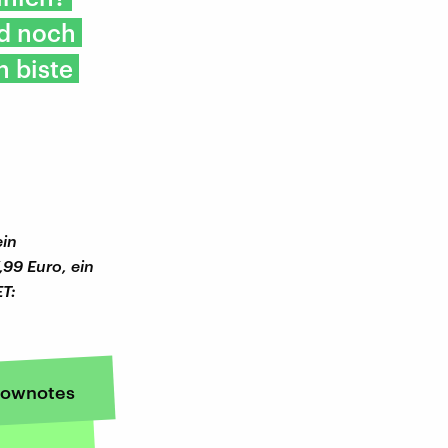
nd noch
 biste
ein
,99 Euro, ein
T:
ownotes