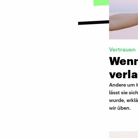
Vertrauen
Wenn
verl
Andere um H
lässt sie si
wurde, erkl
wir üben.