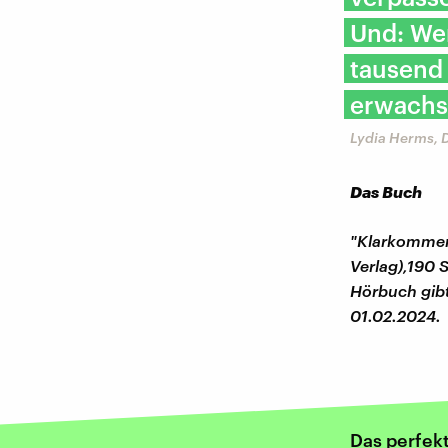
Und: We
tausend
erwachse
Lydia Herms, 
Das Buch
"Klarkommen"
Verlag),190 
Hörbuch gibt
01.02.2024.
Das perfek