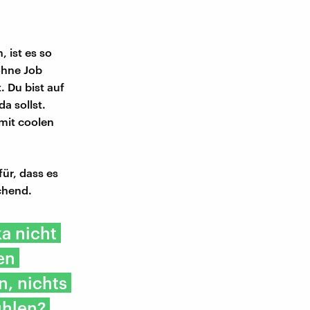
 ist es so
ohne Job
. Du bist auf
da sollst.
 mit coolen
ür, dass es
chend.
a nicht
en
n, nichts
ühlen?