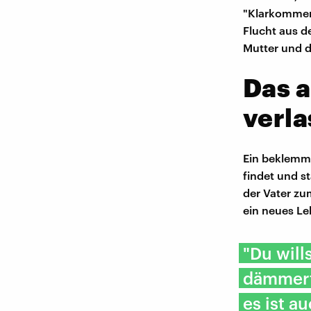
"Klarkommen
Flucht aus d
Mutter und d
Das 
verl
Ein beklemme
findet und s
der Vater zu
ein neues Le
"Du will
dämmert
es ist a