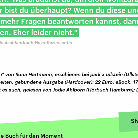
r bist du überhaupt? Wenn du diese u
 mehr Fragen beantworten kannst, dann
n. Eher leider nicht."
Deutschlandfunk-Nova-Rezensentin
 von Ilona Hartmann, erschienen bei park x ullstein (Ullst
Seiten, gebundene Ausgabe (Hardcover): 22 Euro, eBook: 17
 es auch, gelesen von Jodie Ahlborn (Hörbuch Hamburg); E
Sh
te Buch für den Moment