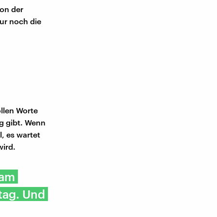
on der
ur noch die
llen Worte
g gibt. Wenn
, es wartet
wird.
sam
tag. Und