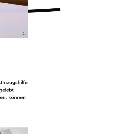
©
 Umzugshilfe
rgelebt
men, können