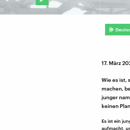
Deuts
17. März 2
Wie es ist,
machen, be
junger nam
keinen Plan
Es ist ein j
aufmacht, um