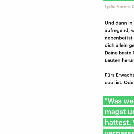
Lydia Herms, 
Und dann in 
aufregend, w
nebenbei ist 
dich allein g
Deine beste 
Leuten herum
Fürs Erwachs
cool ist. Od
"Was wei
magst u
hattest.
verpass