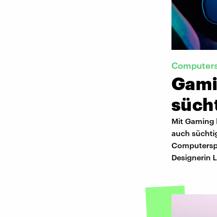
Computers
Gami
süch
Mit Gaming k
auch süchti
Computerspi
Designerin L