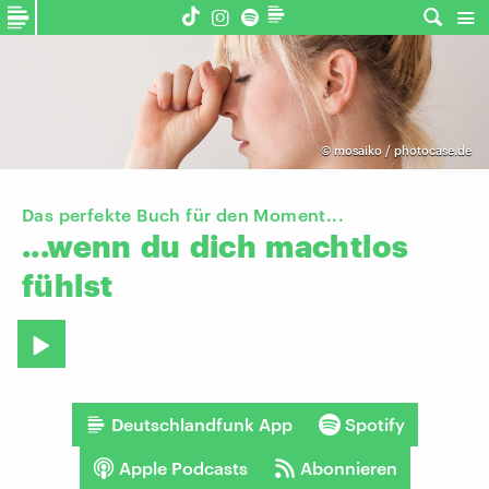
©
mosaiko / photocase.de
Das perfekte Buch für den Moment...
...wenn
du
dich
machtlos
fühlst
Deutschlandfunk App
Spotify
Apple Podcasts
Abonnieren