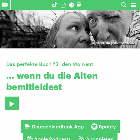
©
Creatista | photocase.de
Das perfekte Buch für den Moment
…
wenn
du
die
Alten
bemitleidest
Deutschlandfunk App
Spotify
Apple Podcasts
Abonnieren