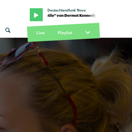
Deutschlandfunk Nova
dy · "Turnstile" von Dermot Kennedy · "Turnstile" von Dermot Ke
Live
Playlist