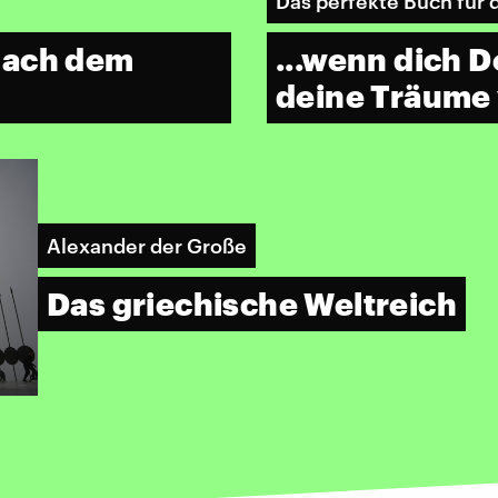
Das perfekte Buch für 
nach dem
...wenn dich D
deine Träume 
Alexander der Große
Das griechische Weltreich