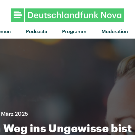
"Turnstile" von Dermot Kenne
emen
Podcasts
Programm
Moderation
. März 2025
 Weg ins Ungewisse bist