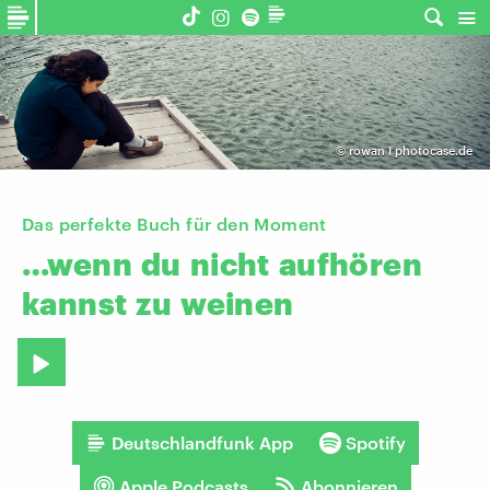
©
rowan I photocase.de
Das perfekte Buch für den Moment
…wenn
du
nicht
aufhören
kannst
zu
weinen
Deutschlandfunk App
Spotify
Apple Podcasts
Abonnieren