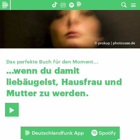
©
prokop | photocase.de
Das perfekte Buch für den Moment...
...wenn
du
damit
liebäugelst,
Hausfrau
und
Mutter
zu
werden.
Deutschlandfunk App
Spotify