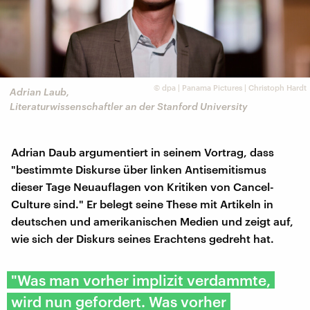
©
dpa | Panama Pictures | Christoph Hardt
Adrian Laub,
Literaturwissenschaftler an der Stanford University
Adrian Daub argumentiert in seinem Vortrag, dass
"bestimmte Diskurse über linken Antisemitismus
dieser Tage Neuauflagen von Kritiken von Cancel-
Culture sind." Er belegt seine These mit Artikeln in
deutschen und amerikanischen Medien und zeigt auf,
wie sich der Diskurs seines Erachtens gedreht hat.
"Was man vorher implizit verdammte,
wird nun gefordert. Was vorher