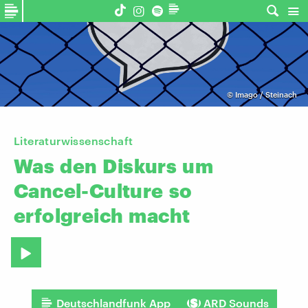
©
Imago / Steinach
Literaturwissenschaft
Was
den
Diskurs
um
Cancel-Culture
so
erfolgreich
macht
Deutschlandfunk App
ARD Sounds