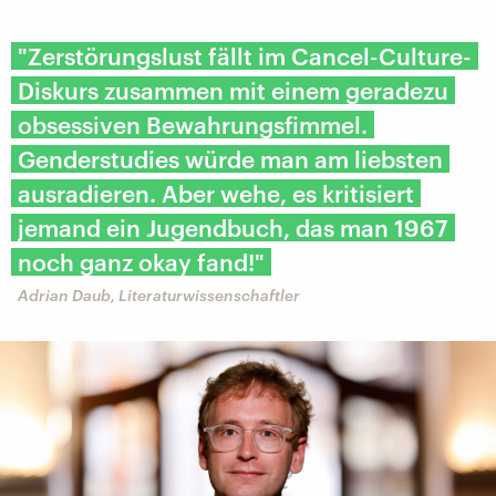
"Zerstörungslust fällt im Cancel-Culture-
Diskurs zusammen mit einem geradezu
obsessiven Bewahrungsfimmel.
Genderstudies würde man am liebsten
ausradieren. Aber wehe, es kritisiert
jemand ein Jugendbuch, das man 1967
noch ganz okay fand!"
Adrian Daub, Literaturwissenschaftler