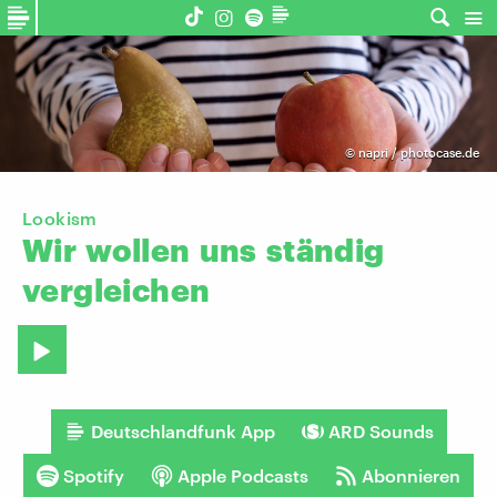
©
napri / photocase.de
Lookism
Wir
wollen
uns
ständig
vergleichen
Deutschlandfunk App
ARD Sounds
Spotify
Apple Podcasts
Abonnieren