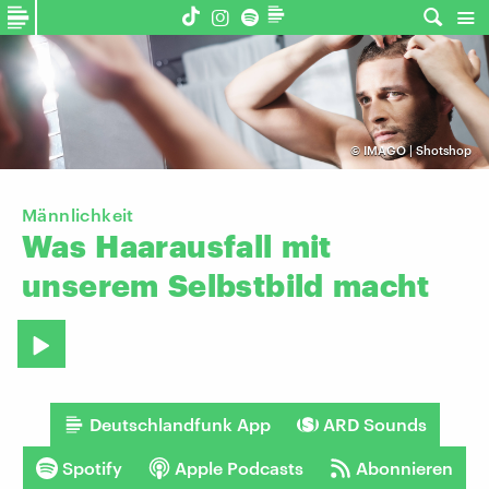
©
IMAGO | Shotshop
Männlichkeit
Was
Haarausfall
mit
unserem
Selbstbild
macht
Deutschlandfunk App
ARD Sounds
Spotify
Apple Podcasts
Abonnieren