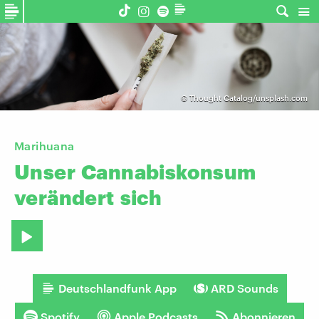
©
Thought Catalog/unsplash.com
Marihuana
Unser
Cannabiskonsum
verändert
sich
Deutschlandfunk App
ARD Sounds
Spotify
Apple Podcasts
Abonnieren