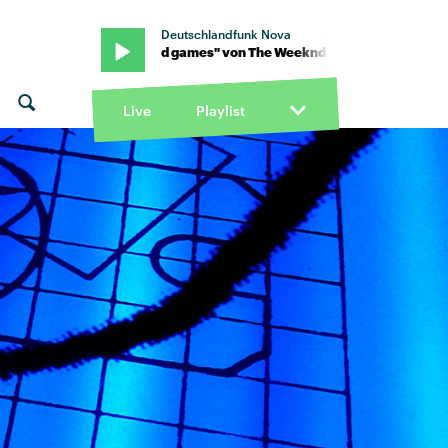
Deutschlandfunk Nova
d · "Wicked games" von The Weeknd · "Wicked games" von The W
Live
Playlist