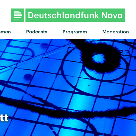
"Wicked games" von The Weekn
emen
Podcasts
Programm
Moderation
tt