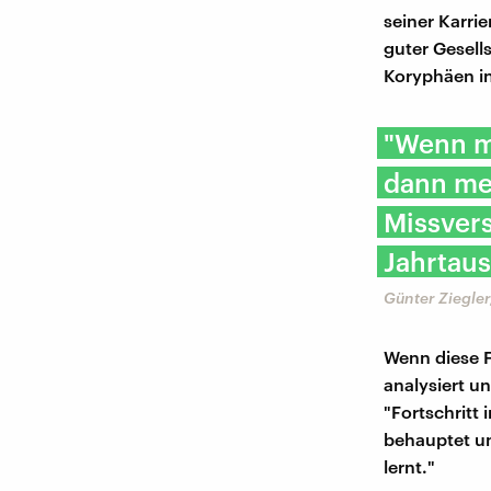
seiner Karrie
guter Gesell
Koryphäen in
"Wenn m
dann mer
Missvers
Jahrtaus
Günter Ziegler
Wenn diese 
analysiert u
"Fortschritt 
behauptet u
lernt."