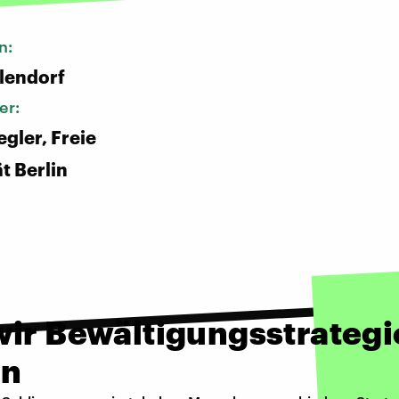
n:
lendorf
er:
egler, Freie
t Berlin
wir Bewältigungsstrateg
en