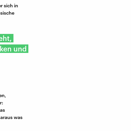
r sich in
ssische
eht,
cken und
en,
r:
was
daraus was