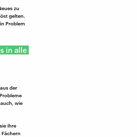
 Neues zu
öst gelten.
ein Problem
s in alle
 aus der
e Probleme
 auch, wie
ie ihre
n Fächern