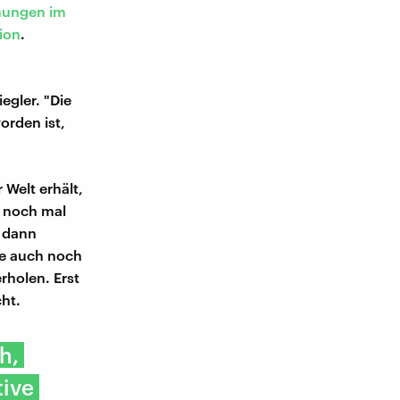
chungen im
ion
.
egler. "Die
orden ist,
Welt erhält,
l noch mal
z dann
se auch noch
rholen. Erst
ht.
h,
tive