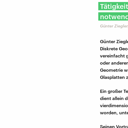
Tätigkei
notwend
Günter Ziegler
Günter Ziegle
Diskrete Geom
vereinfacht 
oder anderen
Geometrie wä
Glasplatten 
Ein großer T
dient allein 
vierdimensi
worden, unt
Seinen Vortr