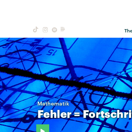
Th
Mathematik
Fehler
=
Fortschri