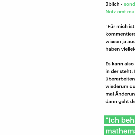
üblich -
sond
Netz erst ma
"Für mich ist
kommentieren,
wissen ja au
haben vielle
Es kann also
in der steht
überarbeiten,
wiederum dur
mal Änderung
dann geht de
"Ich beh
mathemat