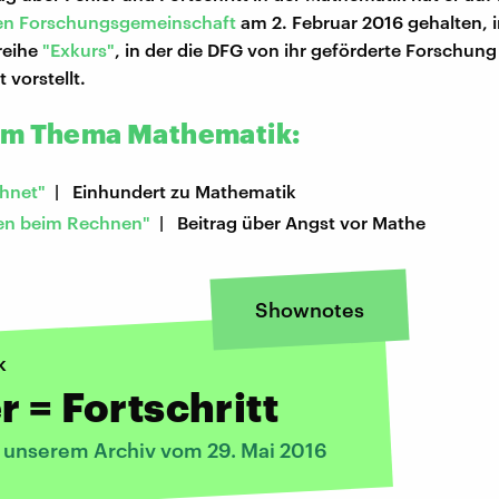
en Forschungsgemeinschaft
am 2. Februar 2016 gehalten,
reihe
"Exkurs"
, in der die DFG von ihr geförderte Forschung
 vorstellt.
um Thema Mathematik:
hnet"
| Einhundert zu Mathematik
en beim Rechnen"
| Beitrag über Angst vor Mathe
Shownotes
k
r = Fortschritt
s unserem Archiv vom 29. Mai 2016