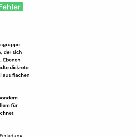
Fehler
itsgruppe
, der sich
n, Ebenen
dte diskrete
l aus flachen
 sondern
llem für
ichnet
 Einladung