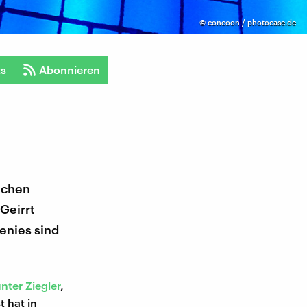
©
concoon / photocase.de
ts
Abonnieren
ichen
Geirrt
Genies sind
nter Ziegler
,
t hat in