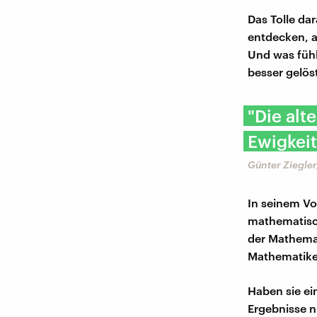
Das Tolle da
entdecken, a
Und was fühl
besser gelös
"Die alte
Ewigkeit'
Günter Ziegler
In seinem Vo
mathematisch
der Mathemat
Mathematike
Haben sie ei
Ergebnisse n