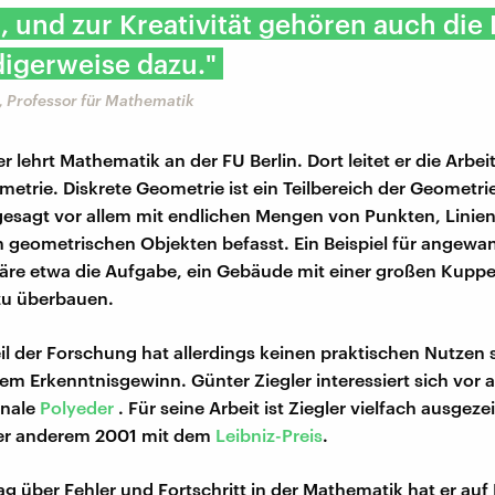
t, und zur Kreativität gehören auch die 
igerweise dazu."
, Professor für Mathematik
r lehrt Mathematik an der FU Berlin. Dort leitet er die Arbe
etrie. Diskrete Geometrie ist ein Teilbereich der Geometrie
gesagt vor allem mit endlichen Mengen von Punkten, Linie
 geometrischen Objekten befasst. Ein Beispiel für angewan
re etwa die Aufgabe, ein Gebäude mit einer großen Kuppe
zu überbauen.
eil der Forschung hat allerdings keinen praktischen Nutzen
dem Erkenntnisgewinn. Günter Ziegler interessiert sich vor a
onale
Polyeder
. Für seine Arbeit ist Ziegler vielfach ausgeze
er anderem 2001 mit dem
Leibniz-Preis
.
ag über Fehler und Fortschritt in der Mathematik hat er auf