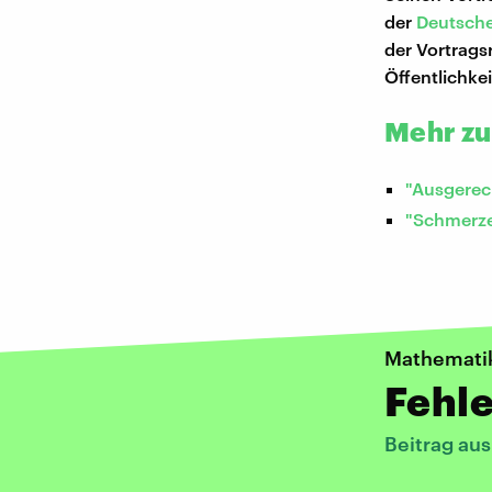
der
Deutsch
der Vortrags
Öffentlichkeit
Mehr z
"Ausgerec
"Schmerz
Mathemati
Fehle
Beitrag au