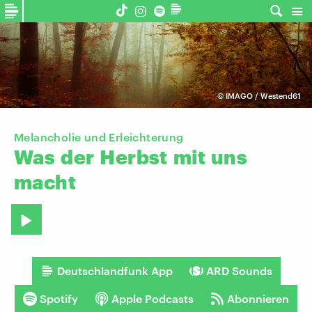
©
IMAGO / Westend61
Melancholie und Erleichterung
Was
der
Herbst
mit
uns
macht
Deutschlandfunk App
ARD Sounds
Spotify
Apple Podcasts
Abonnieren