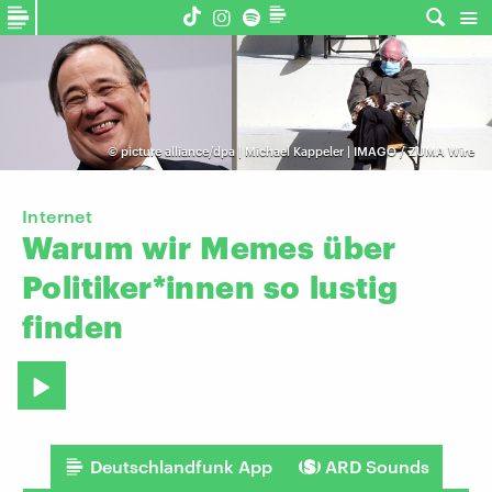
©
picture alliance/dpa | Michael Kappeler | IMAGO / ZUMA Wire
Internet
Warum
wir
Memes
über
Politiker*innen
so
lustig
finden
Deutschlandfunk App
ARD Sounds