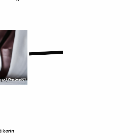
ago | Westend61
ikerin