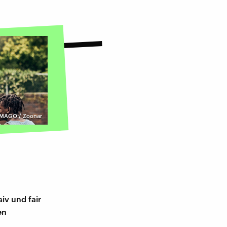
IMAGO / Zoonar
iv und fair
en