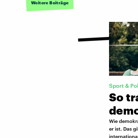
Weitere Beiträge
Sport & Pol
So t
demo
Wie demokrat
er ist. Das 
internation