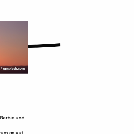
 / unsplash.com
 Barbie und
arum es gut