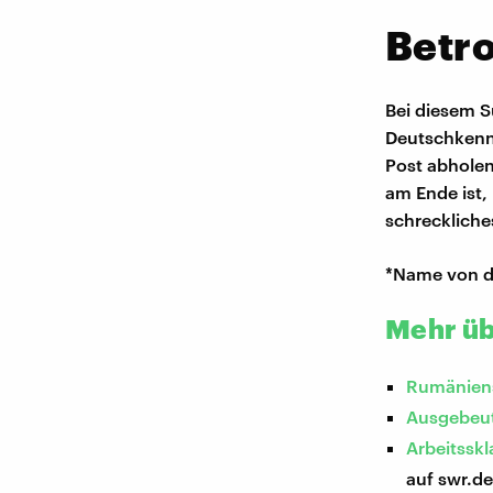
Betr
Bei diesem S
Deutschkennt
Post abholen 
am Ende ist,
schreckliche
*Name von d
Mehr üb
Rumäniens
Ausgebeut
Arbeitssk
auf swr.d