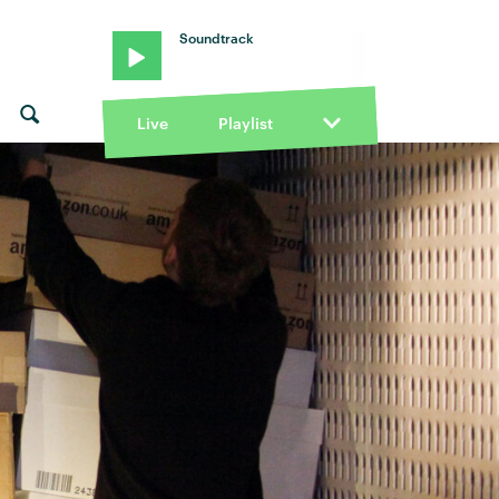
Soundtrack
Live
Playlist