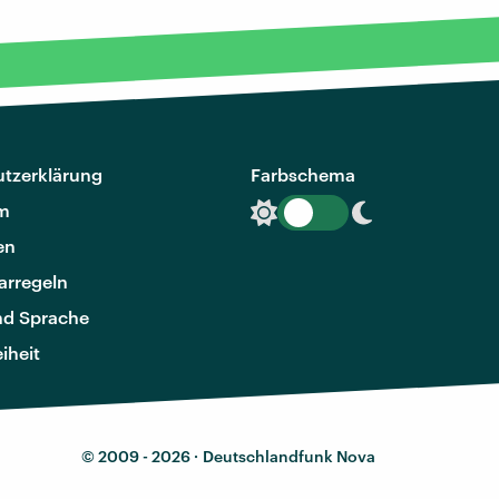
tzerklärung
Farbschema
m
en
rregeln
nd Sprache
eiheit
© 2009 - 2026 ·
Deutschlandfunk Nova