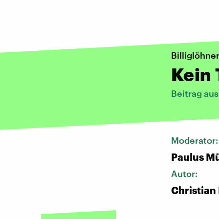
Billiglöhn
Kein 
Beitrag au
Moderator
Paulus Mü
Autor:
Christian