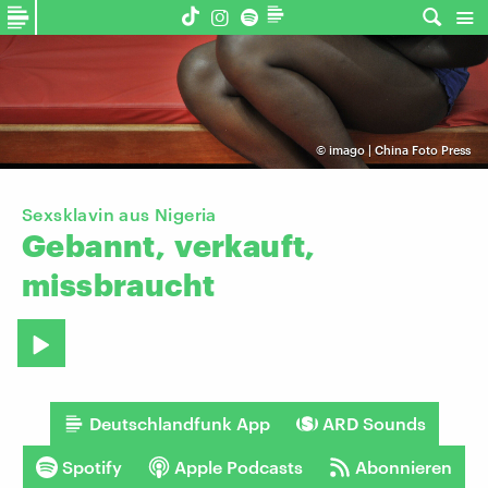
©
imago | China Foto Press
Sexsklavin aus Nigeria
Gebannt,
verkauft,
missbraucht
Deutschlandfunk App
ARD Sounds
Spotify
Apple Podcasts
Abonnieren