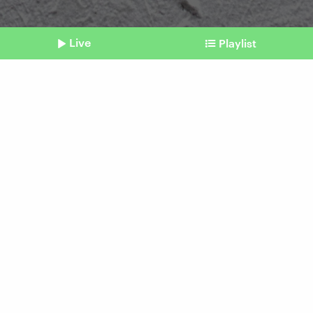
Live
Playlist
©
IMAGO / Zoonar
Shownotes
Mentale Gesundheit
Was ist eine dissoziative
Identitätsstörung?
vom 07. Juni 2026