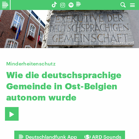
©
imago | epd
Minderheitenschutz
Wie
die
deutschsprachige
Gemeinde
in
Ost-Belgien
autonom
wurde
Deutschlandfunk App
ARD Sounds