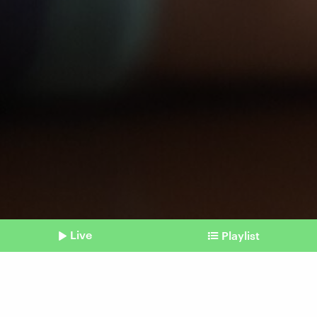
Live
Playlist
©
IMAGO / imagebroker