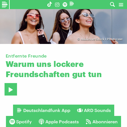
©
Addictive Stock I Photocase
Entfernte Freunde
Warum
uns
lockere
Freundschaften
gut
tun
Deutschlandfunk App
ARD Sounds
Spotify
Apple Podcasts
Abonnieren