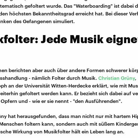
tematisch gefoltert wurde. Das "Waterboarding" ist dabei 
 den höchsten Bekanntheitsgrad erreicht hat. Bei dieser V
rinken des Gefangenen simuliert.
folter: Jede Musik eigne
r
en berichten aber auch über andere Formen schwerer körp
isshandlung - nämlich Folter durch Musik.
Christian Grüny
,
ph an der Universität Witten-Herdecke erklärt, wie mit Musi
iterhin gefoltert werden kann. Er bezieht sich dabei auf ve
 Opfern und - wie er sie nennt - "den Ausführenden".
üny hat herausgefunden, dass man nicht nur mit hartem H
 Menschen foltern kann, sondern auch mit süßem Kinderge
sche Wirkung von Musikfolter hält ein Leben lang an.