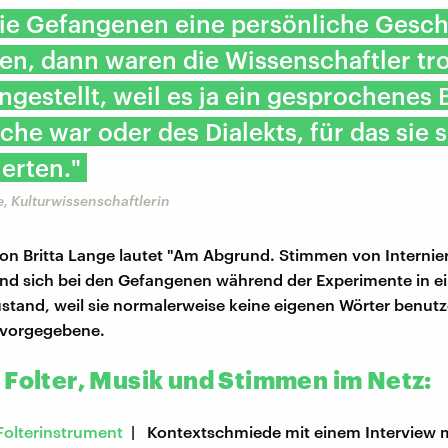
ie Gefangenen eine persönliche Gesch
ten, dann waren die Wissenschaftler t
ngestellt, weil es ja ein gesprochenes 
che war oder des Dialekts, für das sie 
ierten."
e, Kulturwissenschaftlerin
n Britta Lange lautet "Am Abgrund. Stimmen von Internier
nd sich bei den Gefangenen während der Experimente in e
and, weil sie normalerweise keine eigenen Wörter benutz
 vorgegebene.
 Folter, Musik und Stimmen im Netz:
Folterinstrument
| Kontextschmiede mit einem Interview m