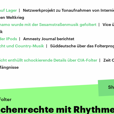
uf Lager
| Netzwerkprojekt zu Tonaufnahmen von Interni
en Weltkrieg
namo wurde mit der Sesamstraßenmusik gefoltert
| Vice 
ik
der IPods
| Amnesty Journal berichtet
icht und Country-Musik
| Süddeutsche über das Folterpr
cht enthüllt schockierende Details über CIA-Folter
| Zeit O
fängnisse
Sh
Folter
chenrechte mit Rhythm