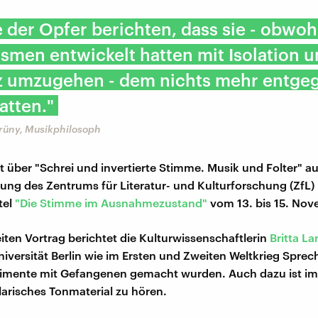
der Opfer berichten, dass sie - obwohl
men entwickelt hatten mit Isolation 
 umzugehen - dem nichts mehr entge
atten."
Grüny, Musikphilosoph
t über "Schrei und invertierte Stimme. Musik und Folter" a
gung des Zentrums für Literatur- und Kulturforschung (ZfL) i
tel
"Die Stimme im Ausnahmezustand"
vom 13. bis 15. Nov
iten Vortrag berichtet die Kulturwissenschaftlerin
Britta L
versität Berlin wie im Ersten und Zweiten Weltkrieg Sprec
imente mit Gefangenen gemacht wurden. Auch dazu ist im
larisches Tonmaterial zu hören.