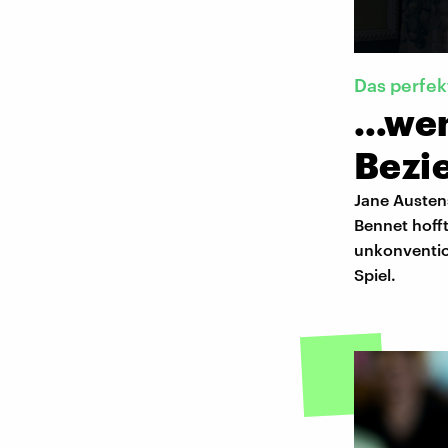
Das perfek
…wen
Bezie
Jane Austens
Bennet hofft
unkonvention
Spiel.