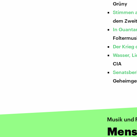
Grüny
Stimmen a
dem Zweit
In Guanta
Foltermus
Der Krieg 
Wasser, L
CIA
Senatsberi
Geheimge
Musik und 
Mens