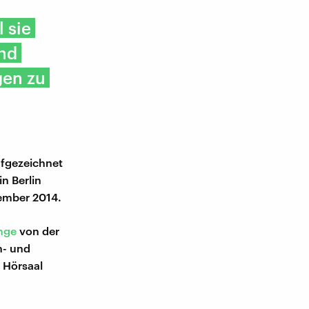
 sie
und
gen zu
ufgezeichnet
n Berlin
ember 2014.
ange
von der
h- und
 Hörsaal