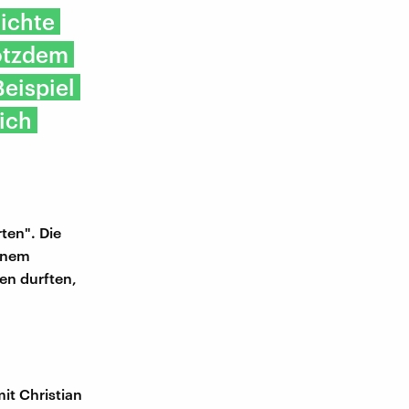
ichte
rotzdem
Beispiel
sich
ten". Die
inem
en durften,
it Christian