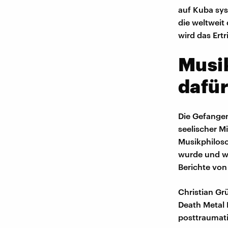
auf Kuba sys
die weltweit
wird das Ert
Musik
dafü
Die Gefangen
seelischer M
Musikphiloso
wurde und we
Berichte von
Christian Gr
Death Metal
posttraumati