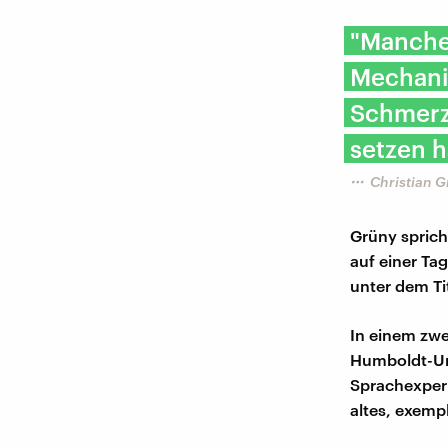
"Manche 
Mechanis
Schmerz
setzen h
Christian 
Grüny sprich
auf einer Ta
unter dem Ti
In einem zwe
Humboldt-Uni
Sprachexper
altes, exemp