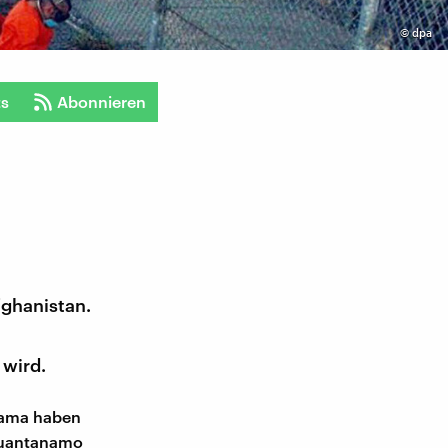
©
dpa
ts
Abonnieren
ghanistan.
 wird.
bama haben
 Guantanamo