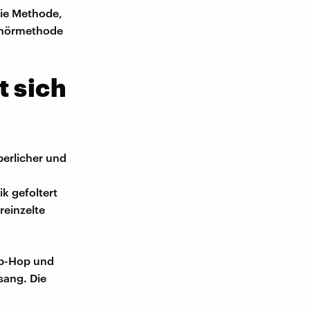
die Methode,
erhörmethode
t sich
erlicher und
k gefoltert
reinzelte
ip-Hop und
sang. Die