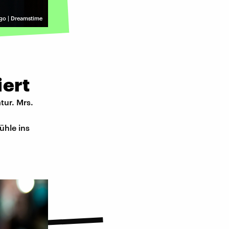
go | Dreamstime
iert
tur. Mrs.
ühle ins