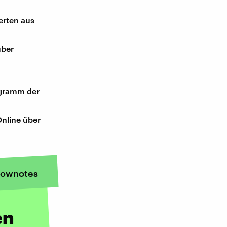
erten aus
über
ogramm der
nline über
ownotes
en