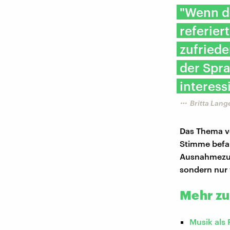
"Wenn d
referier
zufriede
der Spra
interess
Britta Lang
Das Thema vo
Stimme befa
Ausnahmezust
sondern nur
Mehr zu
Musik als 