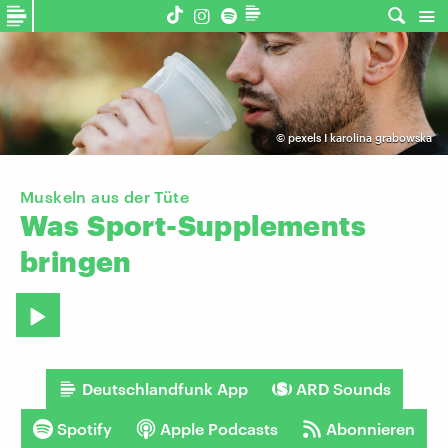
©
pexels I karolina grabowska
Muskeln aus der Tüte
Was
Sport-Supplements
bringen
Deutschlandfunk App
ARD Sounds
Spotify
Apple Podcasts
Abonnieren