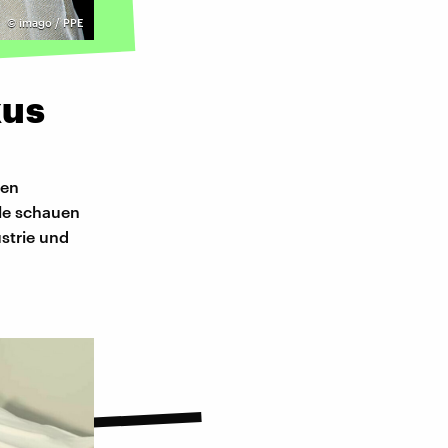
©
imago / PPE
xus
ten
le schauen
strie und