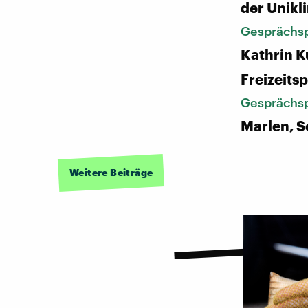
der Unikl
Gesprächsp
Kathrin K
Freizeitsp
Gesprächsp
Marlen, S
Weitere Beiträge