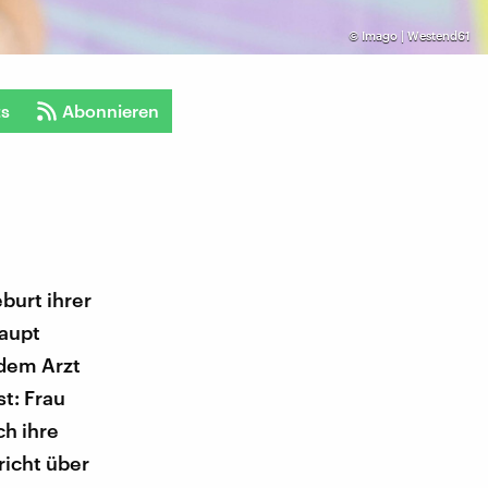
©
Imago | Westend61
ts
Abonnieren
burt ihrer
aupt
 dem Arzt
t: Frau
ch ihre
richt über