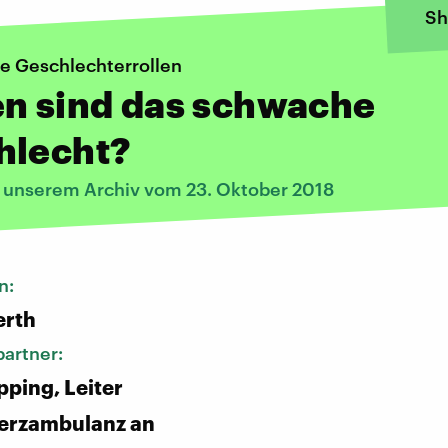
Sh
le Geschlechterrollen
en sind das schwache
hlecht?
s unserem Archiv vom 23. Oktober 2018
n:
erth
artner:
pping, Leiter
erzambulanz an