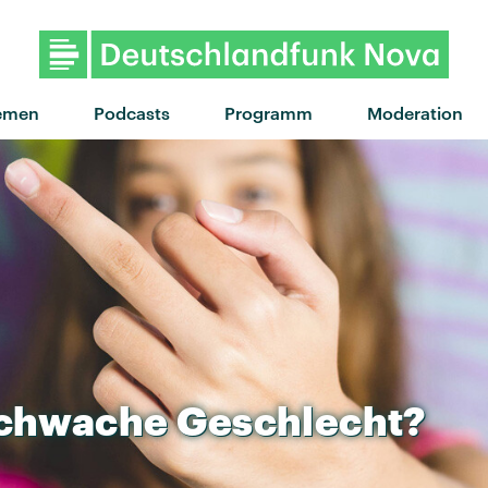
"You Know I'm No Good" von 
emen
Podcasts
Programm
Moderation
chwache
Geschlecht?