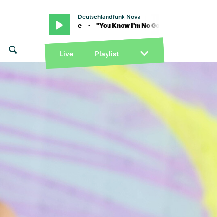
Deutschlandfunk Nova
Amy Winehouse · "You Know I'm No Good" von Amy Winehouse · "Yo
Live
Playlist