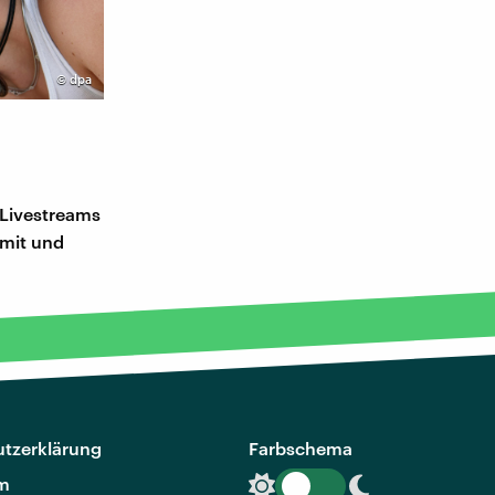
©
dpa
 Livestreams
 mit und
tzerklärung
Farbschema
m