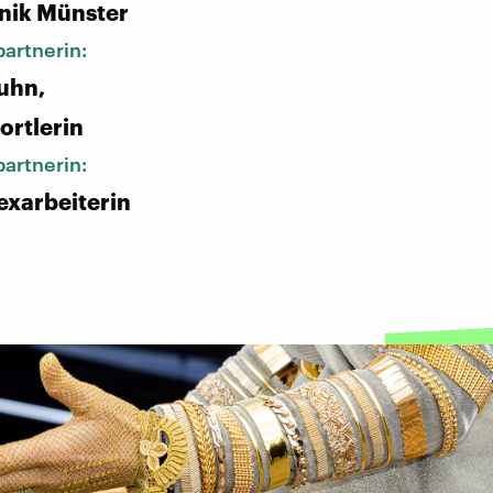
inik Münster
artnerin:
uhn,
ortlerin
artnerin:
exarbeiterin