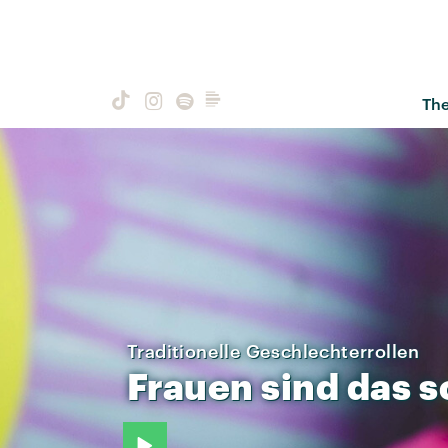
Th
Traditionelle Geschlechterrollen
Frauen
sind
das
s