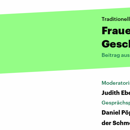
Traditionel
Frau
Gesc
Beitrag au
Moderatori
Judith Eb
Gesprächsp
Daniel Pö
der Schm