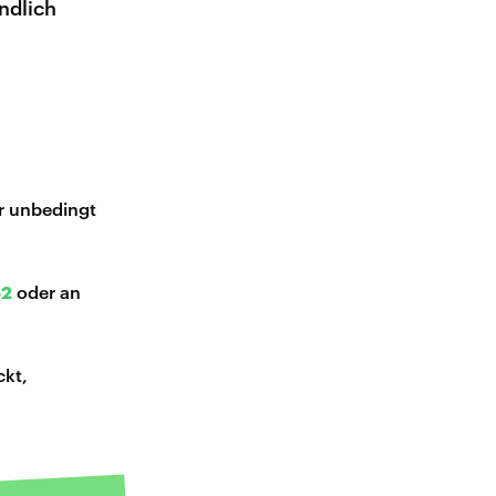
ndlich
ir unbedingt
52
oder an
ckt,