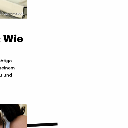
 | agefotostock
: Wie
chtige
 seinem
au und