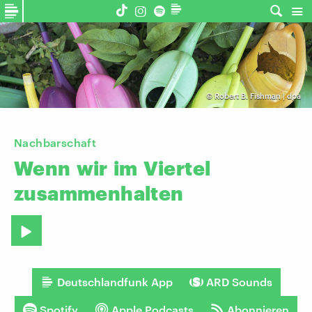
©
Robert B. Fishman | dpa
Nachbarschaft
Wenn
wir
im
Viertel
zusammenhalten
Deutschlandfunk App
ARD Sounds
Spotify
Apple Podcasts
Abonnieren