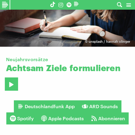
©
unsplash / hannah olinger
Neujahrsvorsätze
Achtsam
Ziele
formulieren
Deutschlandfunk App
ARD Sounds
Spotify
Apple Podcasts
Abonnieren