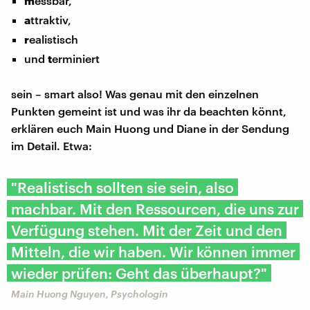
m
essbar,
a
ttraktiv,
r
ealistisch
und
t
erminiert
sein – smart also! Was genau mit den einzelnen
Punkten gemeint ist und was ihr da beachten könnt,
erklären euch Main Huong und Diane in der Sendung
im Detail. Etwa:
"Realistisch sollten sie sein, also
machbar. Mit den Ressourcen, die uns zur
Verfügung stehen. Mit der Zeit und den
Mitteln, die wir haben. Wir können immer
wieder prüfen: Geht das überhaupt?"
Main Huong Nguyen, Psychologin