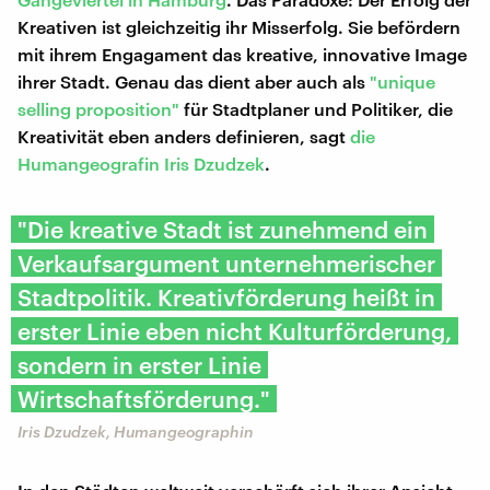
Kreativen ist gleichzeitig ihr Misserfolg. Sie befördern
mit ihrem Engagament das kreative, innovative Image
ihrer Stadt. Genau das dient aber auch als
"unique
selling proposition"
für Stadtplaner und Politiker, die
Kreativität eben anders definieren, sagt
die
Humangeografin Iris Dzudzek
.
"Die kreative Stadt ist zunehmend ein
Verkaufsargument unternehmerischer
Stadtpolitik. Kreativförderung heißt in
erster Linie eben nicht Kulturförderung,
sondern in erster Linie
Wirtschaftsförderung."
Iris Dzudzek, Humangeographin