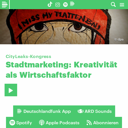
©
dpa
CityLeaks-Kongress
Stadtmarketing:
Kreativität
als
Wirtschaftsfaktor
Deutschlandfunk App
ARD Sounds
Spotify
Apple Podcasts
Abonnieren