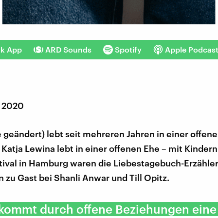
nk App
ARD Sounds
Spotify
Apple Podcas
r 2020
geändert) lebt seit mehreren Jahren in einer offen
Katja Lewina lebt in einer offenen Ehe – mit Kinder
tival in Hamburg waren die Liebestagebuch-Erzähler
 zu Gast bei Shanli Anwar und Till Opitz.
kommt durch offene Beziehungen eine