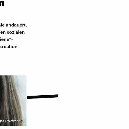
n
ie andauert,
en sozialen
iene"-
es schon
ges / Westend61