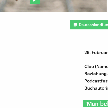
Deutschlandfu
28. Februa
Cleo (Name 
Beziehung, 
Podcastfes
Buchautorin
"Man be