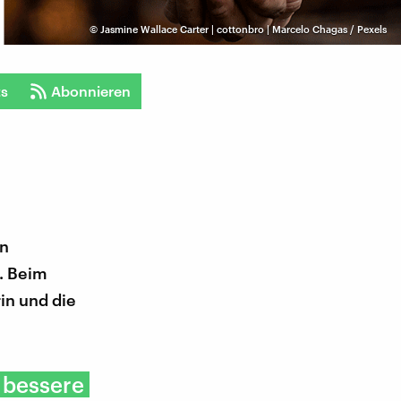
©
Jasmine Wallace Carter | cottonbro | Marcelo Chagas / Pexels
ts
Abonnieren
en
n. Beim
in und die
 bessere