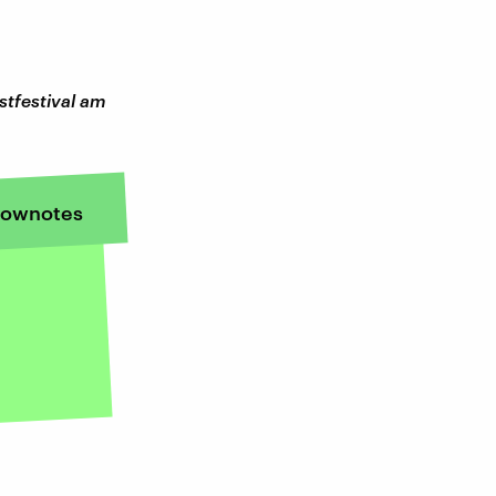
tfestival am
ownotes