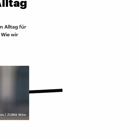
lltag
m Alltag für
 Wie wir
es / ZUMA Wire