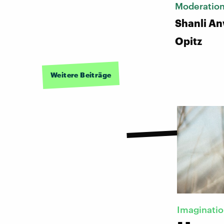
Moderatio
Shanli An
Opitz
Weitere Beiträge
Imaginati