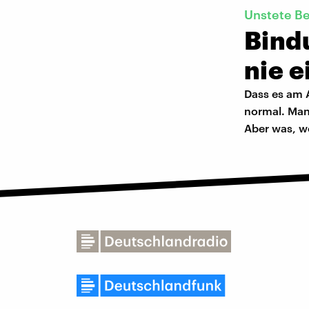
Unstete B
Bind
nie e
Dass es am A
normal. Man
Aber was, w