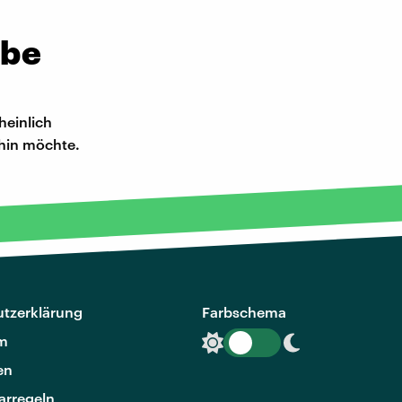
ebe
heinlich
hin möchte.
tzerklärung
Farbschema
m
en
rregeln