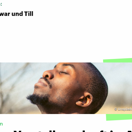
n:
war und Till
©
Unsplash
on