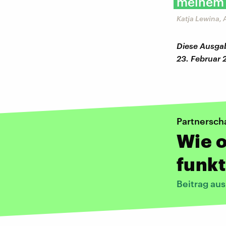
meinem P
Katja Lewina, 
Diese Ausgab
23. Februar
Partnersch
Wie 
funkt
Beitrag au