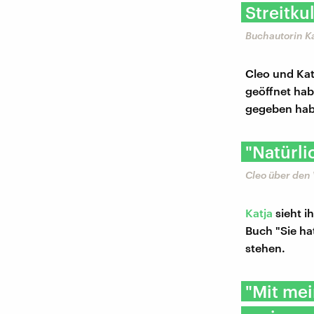
Streitkul
Buchautorin Ka
Cleo und Kat
geöffnet hab
gegeben habe
"Natürli
Cleo über den
Katja
sieht ih
Buch "Sie ha
stehen.
"Mit me