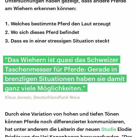
Untersuchungen haben gezeigt, dass andere Pferde
am Wiehern erkennen können:
Welches bestimmte Pferd den Laut erzeugt
Wo sich dieses Pferd befindet
Dass es in einer stressigen Situation steckt
"Das Wiehern ist quasi das Schweizer
Taschenmesser für Pferde: Gerade in
brenzligen Situationen haben sie damit
ganz viele Möglichkeiten."
Klaus Jansen, Deutschlandfunk Nova
Durch eine Variation von hohen und tiefen Tönen
können Pferde noch differenzierter kommunizieren,
hat unter anderem die Leiterin der neuen
Studie
Elodíe
Briefér von der Uni Kopenhagen herausgefunden. "Der