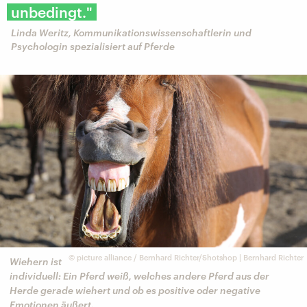
unbedingt."
Linda Weritz, Kommunikationswissenschaftlerin und
Psychologin spezialisiert auf Pferde
©
picture alliance / Bernhard Richter/Shotshop | Bernhard Richter
Wiehern ist
individuell: Ein Pferd weiß, welches andere Pferd aus der
Herde gerade wiehert und ob es positive oder negative
Emotionen äußert.