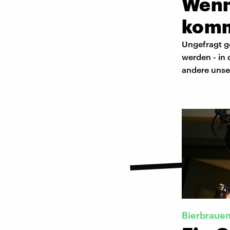
Wenn
kom
Ungefragt g
werden - in
andere unse
Bierbraue