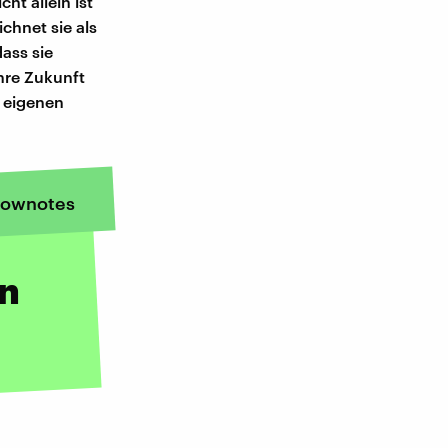
ht allein ist
chnet sie als
dass sie
hre Zukunft
t eigenen
ownotes
in