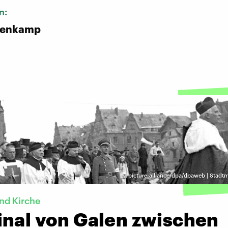
n:
nenkamp
©
picture-alliance/dpa/dpaweb | Stad
nd Kirche
inal von Galen zwischen