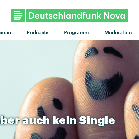
emen
Podcasts
Programm
Moderation
aber
auch
kein
Single