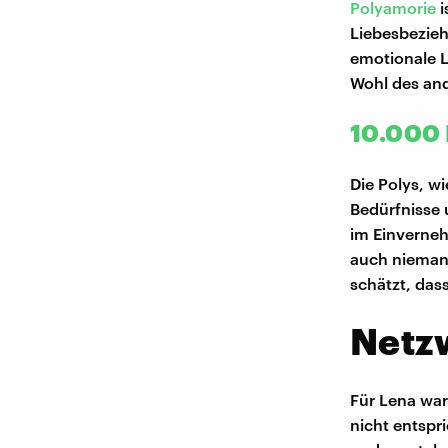
Polyamorie
i
Liebesbezie
emotionale 
Wohl des and
10.000 
Die Polys, wi
Bedürfnisse 
im Einverneh
auch niemand
schätzt, das
Netz
Für Lena war
nicht entspr