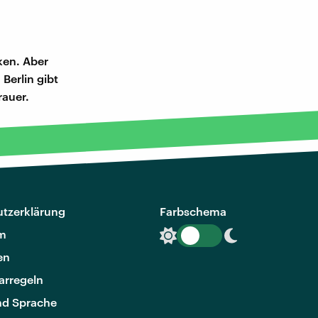
ken. Aber
Berlin gibt
rauer.
tzerklärung
Farbschema
m
en
rregeln
nd Sprache