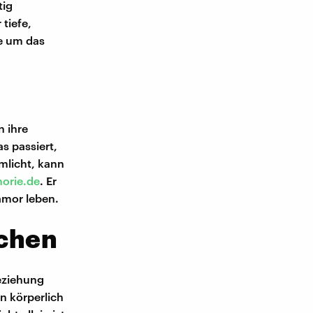
tig
tiefe,
e um das
n ihre
s passiert,
imlicht, kann
orie.de
. Er
amor leben.
chen
eziehung
n körperlich