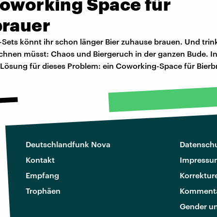
Coworking Space für
brauer
-Sets könnt ihr schon länger Bier zuhause brauen. Und trin
chnen müsst: Chaos und Biergeruch in der ganzen Bude. In 
 Lösung für dieses Problem: ein Coworking-Space für Bierb
Deutschlandfunk Nova
Datenschu
Kontakt
Impressu
Empfang
Korrektur
Trophäen
Kommenta
Gender u