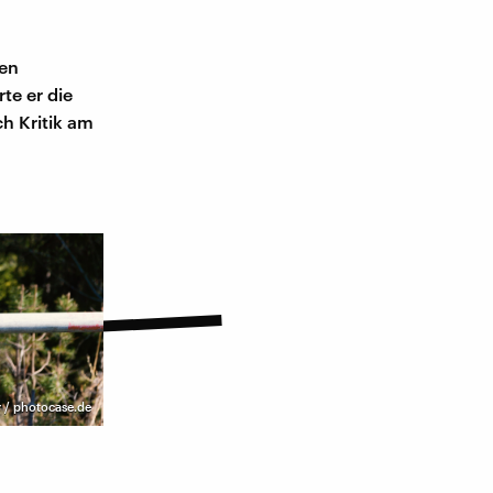
nen
te er die
h Kritik am
 / photocase.de