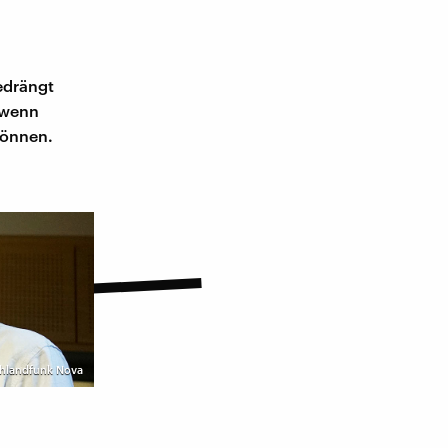
edrängt
 wenn
können.
hlandfunk Nova