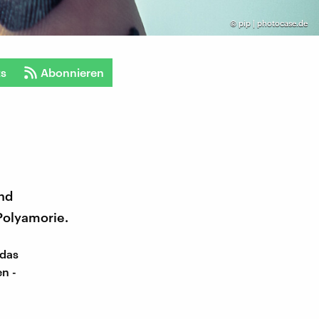
©
pip | photocase.de
ts
Abonnieren
nd
 Polyamorie.
 das
en -