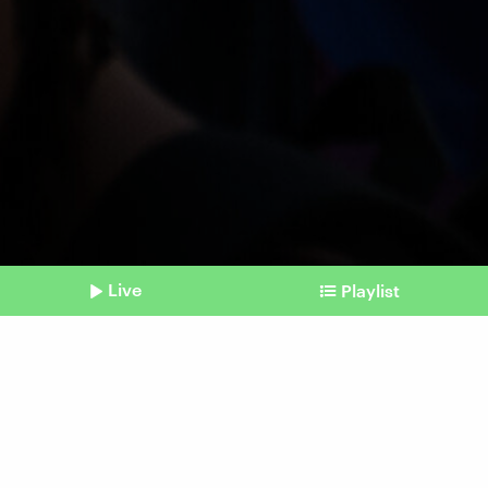
Live
Playlist
©
IMAGO / ZUMA Press Wire
Shownotes