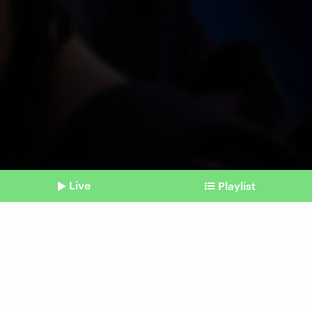
Live
Playlist
©
IMAGO / ZUMA Press Wire
Shownotes