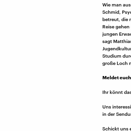
Wie man aus 
Schmid, Psych
betreut, die 
Reise gehen 
jungen Erwa
sagt Matthias
Jugendkultur
Studium dur
große Loch m
Meldet euch
Ihr könnt da
Uns interess
in der Sendu
Schickt uns 