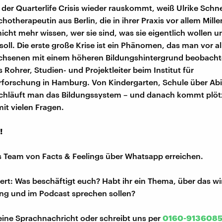
der Quarterlife Crisis wieder rauskommt, weiß Ulrike Schne
otherapeutin aus Berlin, die in ihrer Praxis vor allem Mille
nicht mehr wissen, wer sie sind, was sie eigentlich wollen 
soll. Die erste große Krise ist ein Phänomen, das man vor a
chsenen mit einem höheren Bildungshintergrund beobacht
 Rohrer, Studien- und Projektleiter beim Institut für
forschung in Hamburg. Von Kindergarten, Schule über Abi
chläuft man das Bildungssystem – und danach kommt plötz
it vielen Fragen.
!
s Team von Facts & Feelings über Whatsapp erreichen.
iert: Was beschäftigt euch? Habt ihr ein Thema, über das w
ng und im Podcast sprechen sollen?
eine Sprachnachricht oder schreibt uns per
0160-913608