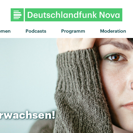
"Raindance" von Dave & Tems 
emen
Podcasts
Programm
Moderation
rwachsen!