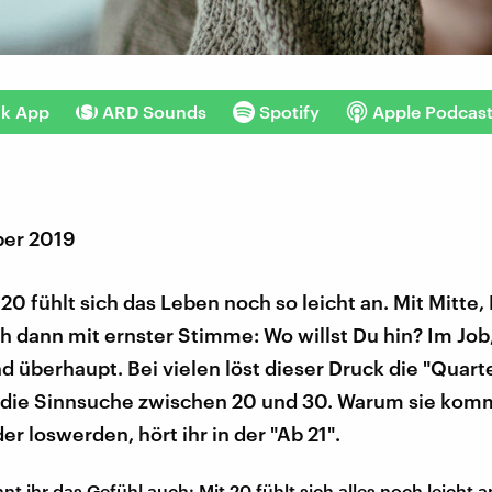
nk App
ARD Sounds
Spotify
Apple Podcas
ber 2019
20 fühlt sich das Leben noch so leicht an. Mit Mitte,
ch dann mit ernster Stimme: Wo willst Du hin? Im Job
 überhaupt. Bei vielen löst dieser Druck die "Quarte
s, die Sinnsuche zwischen 20 und 30. Warum sie kom
er loswerden, hört ihr in der "Ab 21".
nnt ihr das Gefühl auch: Mit 20 fühlt sich alles noch leicht