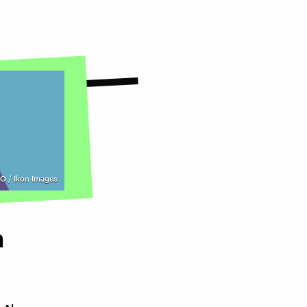
 / Ikon Images
n