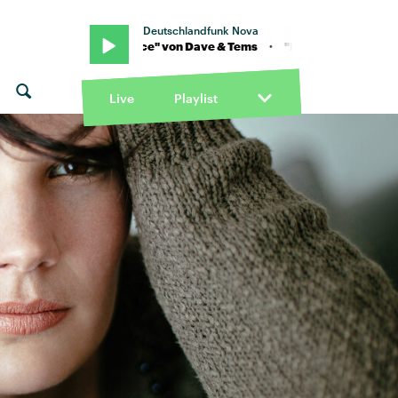
Deutschlandfunk Nova
· "Raindance" von Dave & Tems · "Raindance" von Dave & Tems
Live
Playlist