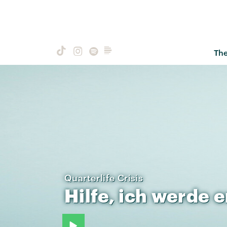
Th
Quarterlife Crisis
Hilfe,
ich
werde
e