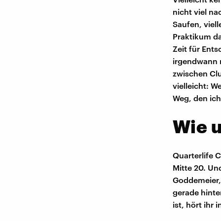
nicht viel n
Saufen, viell
Praktikum da
Zeit für Ent
irgendwann m
zwischen Cl
vielleicht: W
Weg, den ich
Wie u
Quarterlife 
Mitte 20. Und
Goddemeier, f
gerade hinte
ist, hört ihr 