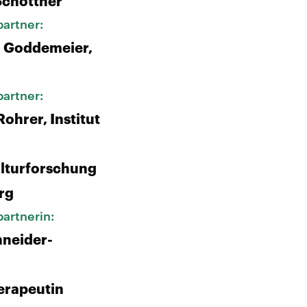
Schottner
artner:
n Goddemeier,
artner:
ohrer, Institut
lturforschung
rg
artnerin:
hneider-
erapeutin