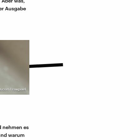
. Aber was,
ser Ausgabe
s.com l rawpixel
nd nehmen es
 und warum