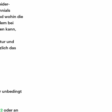
ider-
nnials
und wohin die
llem bei
en kann,
tur und
lich das
ir unbedingt
52
oder an