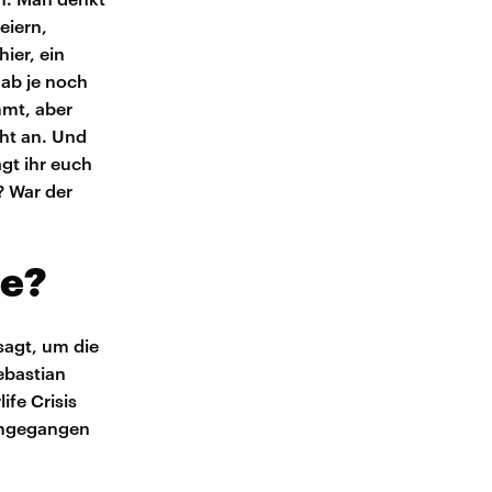
eiern,
ier, ein
hab je noch
mmt, aber
cht an. Und
gt ihr euch
? War der
se?
sagt, um die
Sebastian
ife Crisis
 umgegangen