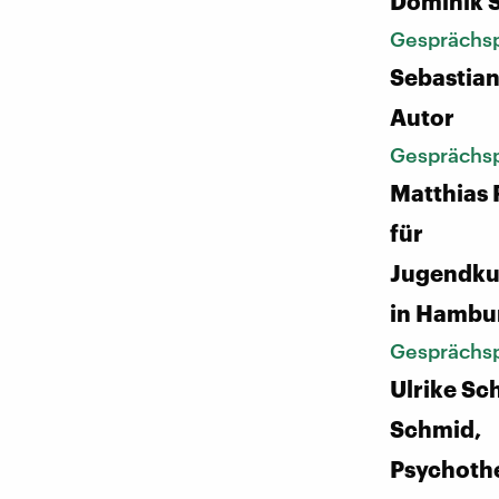
Dominik 
Gesprächsp
Sebastia
Autor
Gesprächsp
Matthias R
für
Jugendku
in Hambu
Gesprächsp
Ulrike Sc
Schmid,
Psychoth