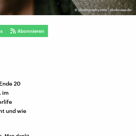
©
photögraphy.com | photocase.de
ts
Abonnieren
 Ende 20
, im
rlife
mt und wie
 an. Man denkt