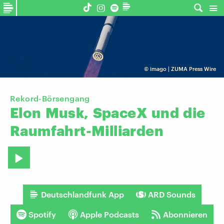
©
imago | ZUMA Press Wire
Rekord-Börsengang
Elon
Musk,
SpaceX
und
die
Raumfahrt-Milliarden
Deutschlandfunk App
ARD Sounds
Spotify
Apple Podcasts
Abonnieren