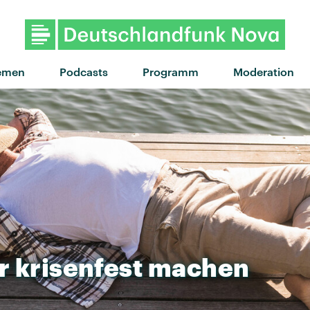
"Heartbeats" von The Knife ·
emen
Podcasts
Programm
Moderation
r
krisenfest
machen