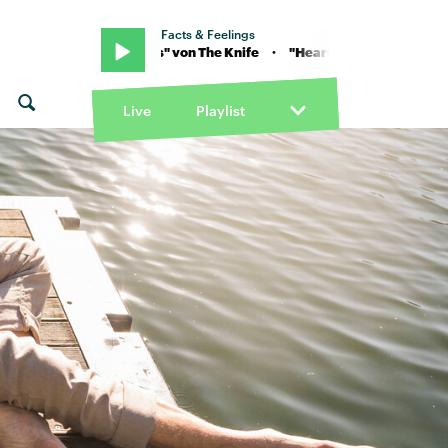
Facts & Feelings
 "Heartbeats" von The Knife · "Heartbeats" von The Knife
Live
Playlist