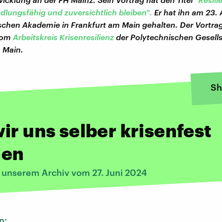
ndlungsfähig und zuversichtlich bleiben".
Er hat ihn am 23. 
schen Akademie in Frankfurt am Main gehalten. Der Vortra
 vom
Arbeitskreis Krisenresilienz
der Polytechnischen Gesell
 Main.
Sh
ir uns selber krisenfest
en
s unserem Archiv vom 27. Juni 2024
n: