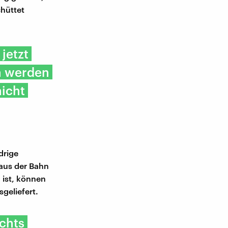
chüttet
jetzt
n werden
nicht
drige
 aus der Bahn
 ist, können
sgeliefert.
chts