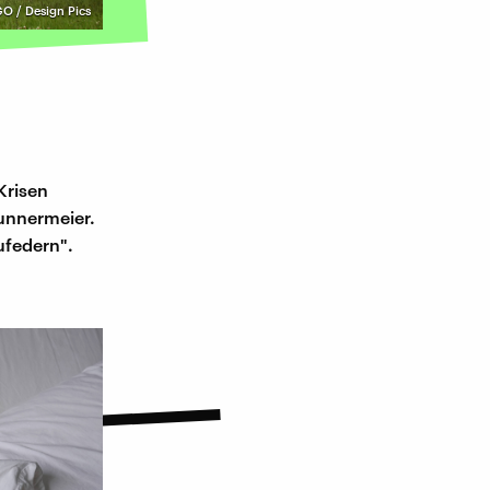
O / Design Pics
Krisen
unnermeier.
ufedern".