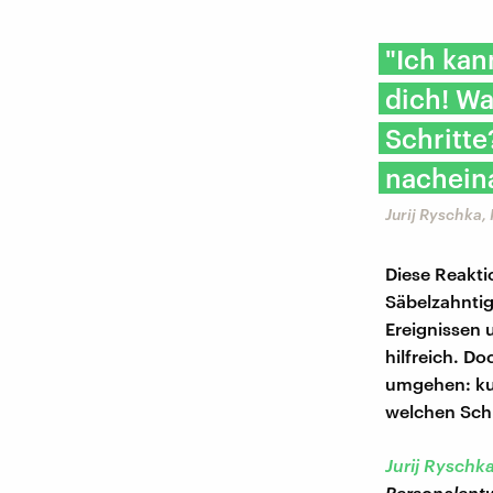
"Ich kan
dich! Wa
Schritte?
nachein
Jurij Ryschka,
Diese Reakti
Säbelzahntig
Ereignissen 
hilfreich. D
umgehen: kur
welchen Schr
Jurij Ryschk
Personalentw