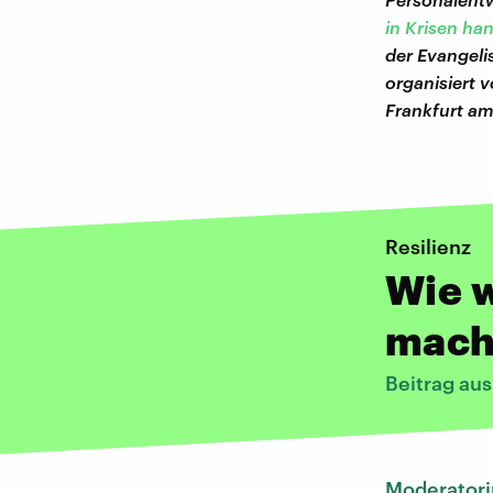
in Krisen ha
der Evangeli
organisiert
Frankfurt am
Resilienz
Wie w
mach
Beitrag au
Moderatori