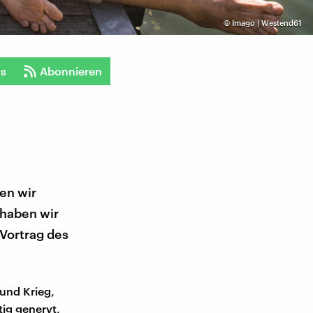
©
Imago | Westend61
ts
Abonnieren
en wir
 haben wir
 Vortrag des
und Krieg,
tig genervt,