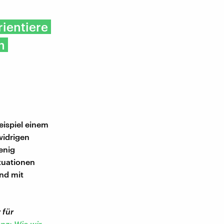
rientiere
n
eispiel einem
widrigen
enig
ituationen
und mit
 für
enz: Wie wir