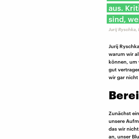
aus. Kri
sind, w
Jurij Ryschka,
Jurij Ryschk
warum wir a
können, um wi
gut vertrage
wir gar nic
Berei
Zunächst ein
unsere Aufm
das wir nich
an, unser Blu