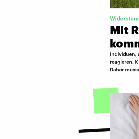
Widerstand
Mit R
kom
Individuen,
reagieren. 
Daher müsse