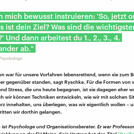
n mich bewusst instruieren: 'So, jetzt o
s ist dein Ziel? Was sind die wichtigste
' Und dann arbeitest du 1., 2., 3., 4.
ander ab."
 Psychologe
on war für unsere Vorfahren lebensrettend, wenn sie zum B
er gegenüber standen, sagt Ryschka. Für die Formen von 
und Stress, die uns heute begegnen, ist sie dagegen eher w
och wir können Techniken entwickeln, wie wir mit solchen S
z innehalten, uns überlegen, was wir eigentlich wollen – 
itten wir dorthin gelangen.
a
ist Psychologe und Organisationsberater. Er war Professor
icklung an der FH Mainz. Sein Vortrag hat den Titel
"Resili