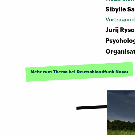
Sibylle S
Vortragend
Jurij Rys
Psycholo
Organisat
Mehr zum Thema bei Deutschlandfunk Nova: