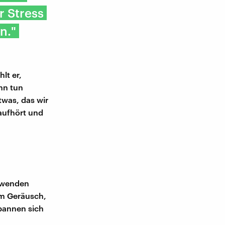
r Stress
n."
lt er,
nn tun
twas, das wir
aufhört und
r wenden
em Geräusch,
spannen sich