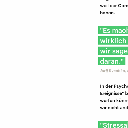
weil der Com
haben.
"Es mach
wirklich
wir sage
daran."
Jurij Ryschka,
In der Psych
Ereignisse" 
werfen könne
wir nicht änd
"Stress