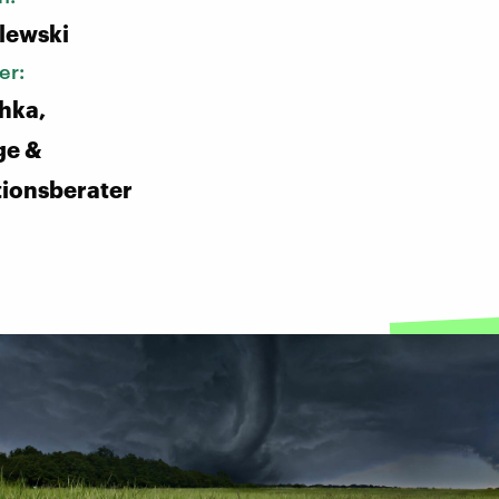
alewski
er:
chka,
ge &
ionsberater