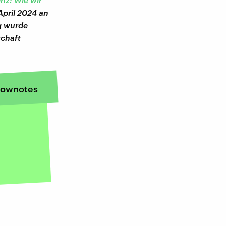
April 2024 an
g wurde
schaft
ownotes