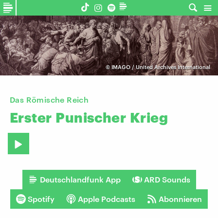
©
IMAGO / United Archives International
Das Römische Reich
Erster
Punischer
Krieg
Deutschlandfunk App
ARD Sounds
Spotify
Apple Podcasts
Abonnieren