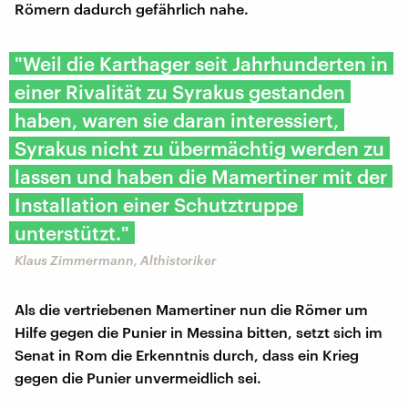
Römern dadurch gefährlich nahe.
"Weil die Karthager seit Jahrhunderten in
einer Rivalität zu Syrakus gestanden
haben, waren sie daran interessiert,
Syrakus nicht zu übermächtig werden zu
lassen und haben die Mamertiner mit der
Installation einer Schutztruppe
unterstützt."
Klaus Zimmermann, Althistoriker
Als die vertriebenen Mamertiner nun die Römer um
Hilfe gegen die Punier in Messina bitten, setzt sich im
Senat in Rom die Erkenntnis durch, dass ein Krieg
gegen die Punier unvermeidlich sei.