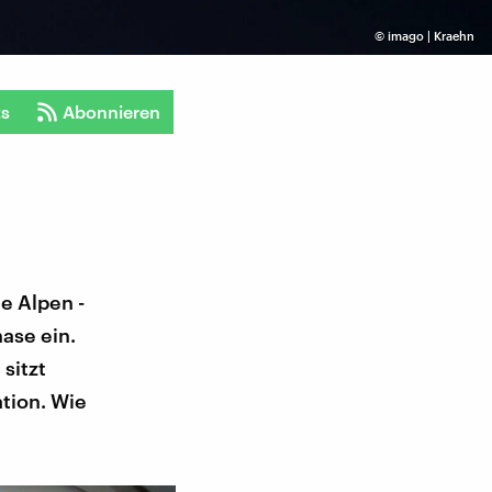
©
imago | Kraehn
ts
Abonnieren
ie Alpen -
nase ein.
 sitzt
tion. Wie