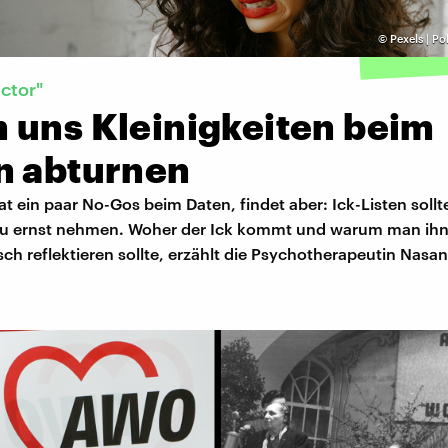
©
Pexels | P
actor"
 uns Kleinigkeiten beim
n abturnen
t ein paar No-Gos beim Daten, findet aber: Ick-Listen sollt
 zu ernst nehmen. Woher der Ick kommt und warum man ih
tisch reflektieren sollte, erzählt die Psychotherapeutin Nasa