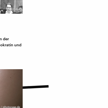
©
dpa
m der
mokratin und
 | photocase.de