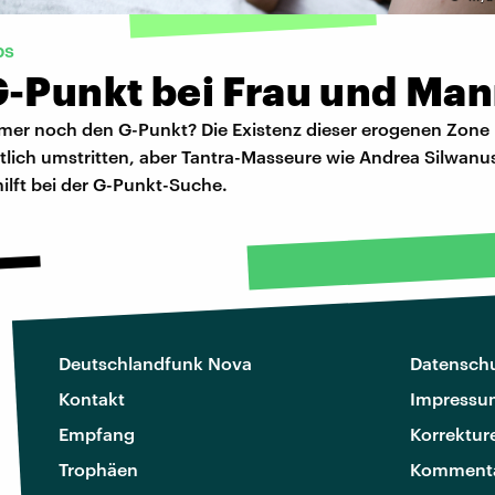
ps
G-Punkt bei Frau und Ma
mmer noch den G-Punkt? Die Existenz dieser erogenen Zone 
tlich umstritten, aber Tantra-Masseure wie Andrea Silwanu
hilft bei der G-Punkt-Suche.
Deutschlandfunk Nova
Datenschu
Kontakt
Impressu
Empfang
Korrektur
Trophäen
Kommenta