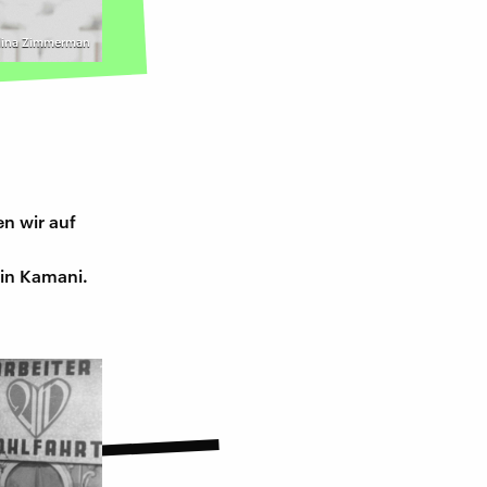
olina Zimmerman
en wir auf
n
nin Kamani.