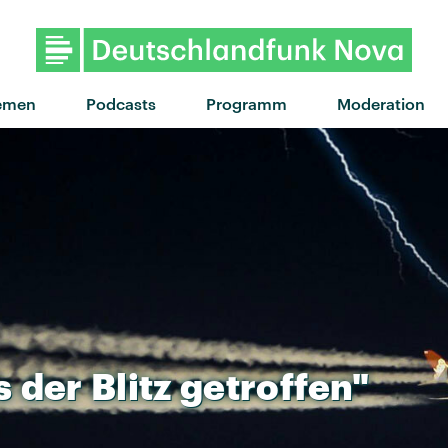
emen
Podcasts
Programm
Moderation
s
der
Blitz
getroffen"