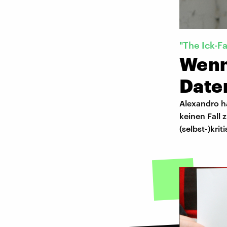
"The Ick-F
Wenn
Date
Alexandro ha
keinen Fall
(selbst-)kri