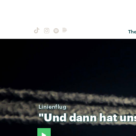
Th
Linienflug
"Und
dann
hat
un