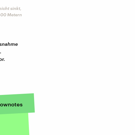
icht sinkt,
 300 Metern
Ausnahme
.
or.
ownotes