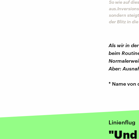
So wie auf die
aus.Inversions
sondern steigt
der Blitz in d
Als wir in d
beim Routine
Normalerweis
Aber: Ausnah
* Name von 
Linienflug
"Und 