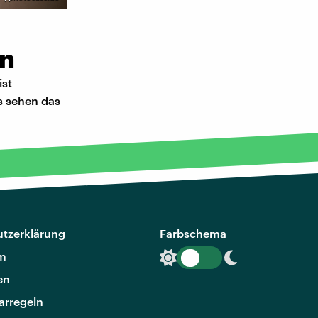
nn
ist
s sehen das
tzerklärung
Farbschema
m
en
rregeln