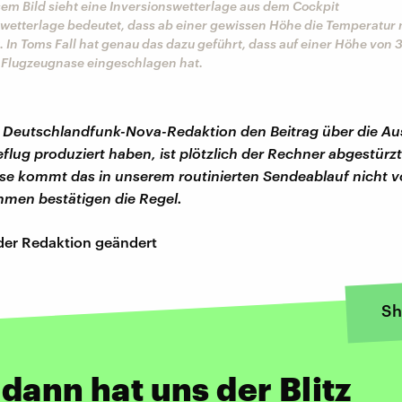
sem Bild sieht eine Inversionswetterlage aus dem Cockpit
wetterlage bedeutet, dass ab einer gewissen Höhe die Temperatur n
. In Toms Fall hat genau das dazu geführt, dass auf einer Höhe von
ie Flugzeugnase eingeschlagen hat.
er Deutschlandfunk-Nova-Redaktion den Beitrag über die 
flug produziert haben, ist plötzlich der Rechner abgestürzt
e kommt das in unserem routinierten Sendeablauf nicht v
men bestätigen die Regel.
der Redaktion geändert
Sh
dann hat uns der Blitz