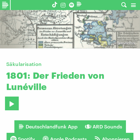
©
gemeinfrei
Säkularisation
1801:
Der
Frieden
von
Lunéville
Deutschlandfunk App
ARD Sounds
Spotify
Apple Podcasts
Abonnieren