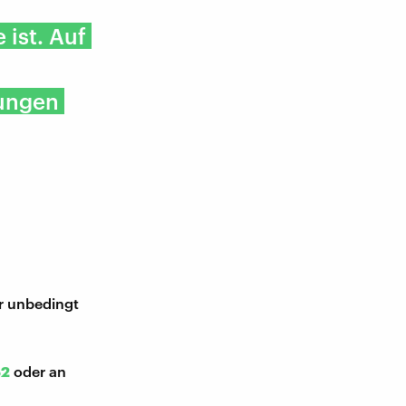
 ist. Auf
dungen
ir unbedingt
52
oder an