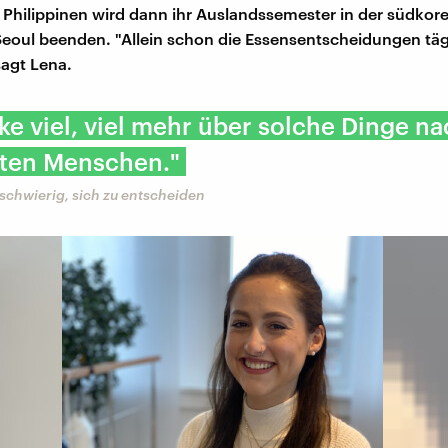
e Philippinen wird dann ihr Auslandssemester in der südkor
eoul beenden. "Allein schon die Essensentscheidungen tägl
agt Lena.
ke viel, viel mehr über solche Dinge na
sten Menschen."
 schwierig, sich zu entscheiden