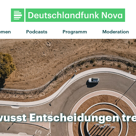
emen
Podcasts
Programm
Moderation
wusst
Entscheidungen
tr