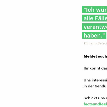
"Ich wür
alle Fäl
verantwo
haben."
Tilmann Betsch
Meldet euch
Ihr könnt da
Uns interess
in der Sendu
Schickt uns 
factsundfee