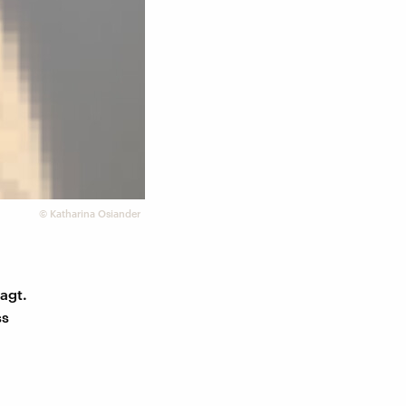
©
Katharina Osiander
agt.
ss