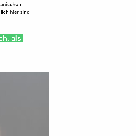
eanischen
ich hier sind
ch, als