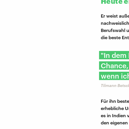
Heute e
Er weist auß
nachweislich
Berufswahl u
die beste En
"In dem 
Chance, 
wenn ic
Tilmann Betsch
Für ihn best
erhebliche U
es in Indien 
den eigenen 