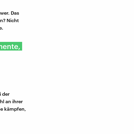
hwer. Das
n? Nicht
e.
mente,
i der
l an ihrer
se kämpfen,