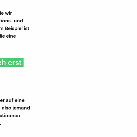
e wir
tions- und
 Beispiel ist
ie eine
ch erst
r auf eine
n also jemand
bestimmen
.