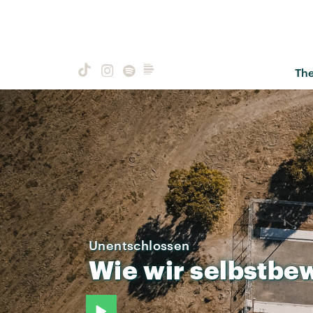
Th
Unentschlossen
Wie
wir
selbstbe