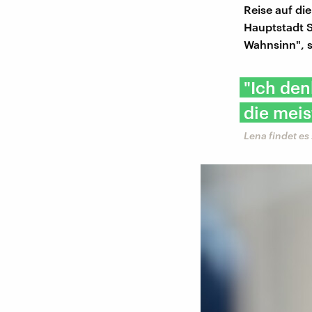
Reise auf di
Hauptstadt S
Wahnsinn", s
"Ich den
die mei
Lena findet es