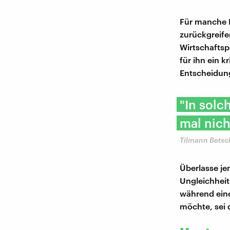
Für manche E
zurückgreife
Wirtschaftsp
für ihn ein k
Entscheidung
"In solc
mal nich
Tilmann Betsch
Überlasse je
Ungleichheit
während eine
möchte, sei 