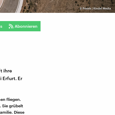
©
Pexels | Kindel Media
ts
Abonnieren
t ihre
 Erfurt. Er
nen fliegen.
 Sie grübelt
amilie. Diese