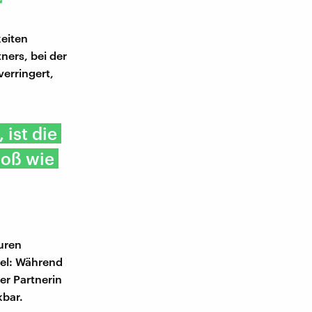
r
keiten
ners, bei der
verringert,
 ist die
roß wie
turen
iel: Während
rer Partnerin
kbar.