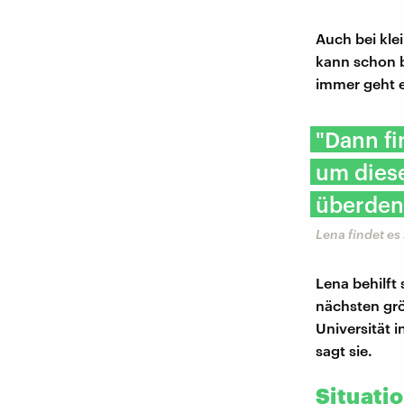
Auch bei kle
kann schon b
immer geht es
"Dann f
um diese
überden
Lena findet es
Lena behilft
nächsten grö
Universität 
sagt sie.
Situati