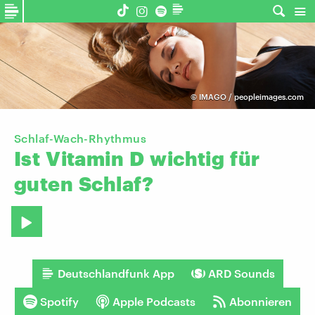
©
IMAGO / peopleimages.com
Schlaf-Wach-Rhythmus
Ist
Vitamin
D
wichtig
für
guten
Schlaf?
Deutschlandfunk App
ARD Sounds
Spotify
Apple Podcasts
Abonnieren