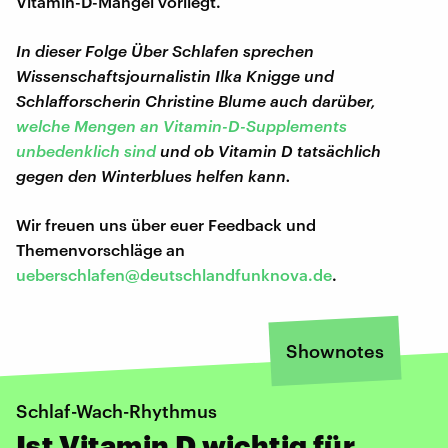
Vitamin-D-Mangel vorliegt.
In dieser Folge Über Schlafen sprechen
Wissenschaftsjournalistin Ilka Knigge und
Schlafforscherin Christine Blume auch darüber,
welche Mengen an Vitamin-D-Supplements
unbedenklich sind
und ob Vitamin D tatsächlich
gegen den Winterblues helfen kann.
Wir freuen uns über euer Feedback und
Themenvorschläge an
ueberschlafen@deutschlandfunknova.de
.
Shownotes
Schlaf-Wach-Rhythmus
Ist Vitamin D wichtig für