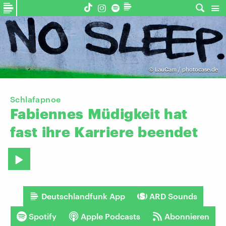
©
LauCam / photocase.de
Schlafapnoe
Fabiennes
Müdigkeit
hat
fast
ihre
Karriere
beendet
Deutschlandfunk App
ARD Sounds
Spotify
Apple Podcasts
Abonnieren