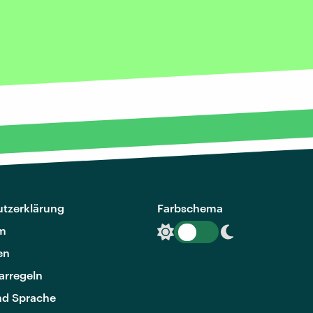
tzerklärung
Farbschema
m
en
rregeln
nd Sprache