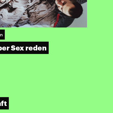
on
ber Sex reden
ft