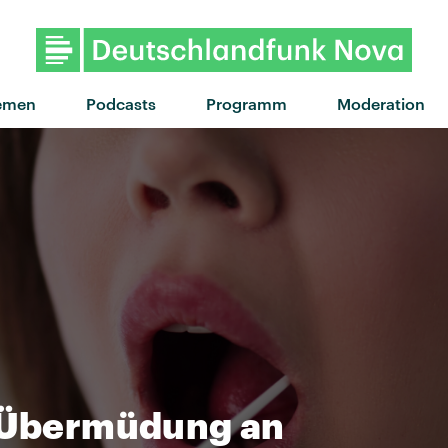
emen
Podcasts
Programm
Moderation
t Übermüdung an