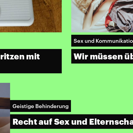
Sex und Kommunikati
itzen mit
Wir müssen ü
Geistige Behinderung
Recht auf Sex und Elternscha