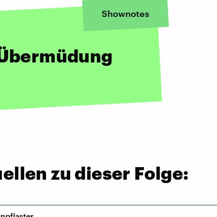
Shownotes
t Übermüdung
llen zu dieser Folge:
npflaster