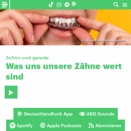
©
Diana Polekhina/unsplassh
Schön und gerade
Was
uns
unsere
Zähne
wert
sind
Deutschlandfunk App
ARD Sounds
Spotify
Apple Podcasts
Abonnieren