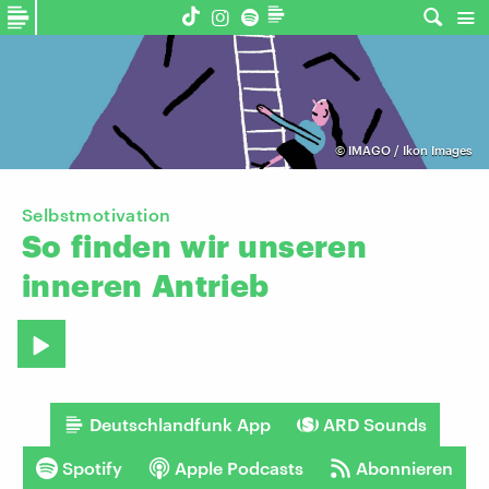
©
IMAGO / Ikon Images
Selbstmotivation
So
finden
wir
unseren
inneren
Antrieb
Deutschlandfunk App
ARD Sounds
Spotify
Apple Podcasts
Abonnieren