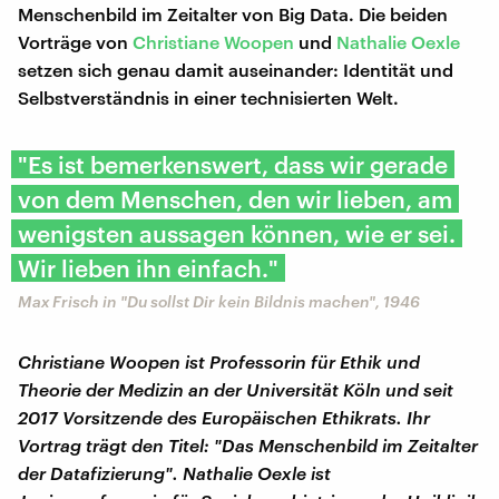
Menschenbild im Zeitalter von Big Data. Die beiden
Vorträge von
Christiane Woopen
und
Nathalie Oexle
setzen sich genau damit auseinander: Identität und
Selbstverständnis in einer technisierten Welt.
"Es ist bemerkenswert, dass wir gerade
von dem Menschen, den wir lieben, am
wenigsten aussagen können, wie er sei.
Wir lieben ihn einfach."
Max Frisch in "Du sollst Dir kein Bildnis machen", 1946
Christiane Woopen ist Professorin für Ethik und
Theorie der Medizin an der Universität Köln und seit
2017 Vorsitzende des Europäischen Ethikrats. Ihr
Vortrag trägt den Titel: "Das Menschenbild im Zeitalter
der Datafizierung".
Nathalie Oexle ist