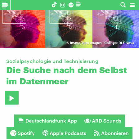
©
imago/Ikon Images | Collage: DLF Nova
Sozialpsychologie und Technisierung
Die
Suche
nach
dem
Selbst
im
Datenmeer
Deutschlandfunk App
ARD Sounds
Spotify
Apple Podcasts
Abonnieren