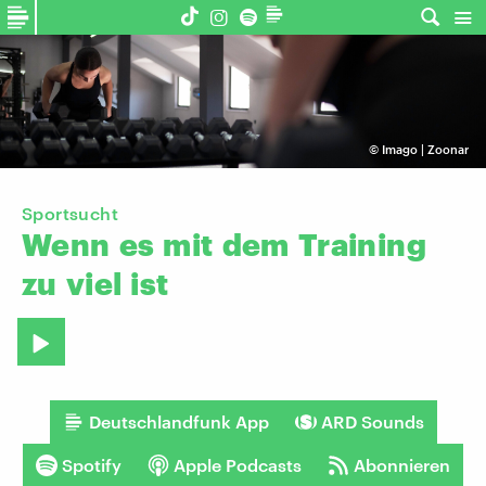
©
Imago | Zoonar
Sportsucht
Wenn
es
mit
dem
Training
zu
viel
ist
Deutschlandfunk App
ARD Sounds
Spotify
Apple Podcasts
Abonnieren