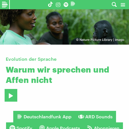
©
Nature Picture Library | imago
Evolution der Sprache
Warum
wir
sprechen
und
Affen
nicht
Deutschlandfunk App
ARD Sounds
Spotify
Apple Podcasts
Abonnieren