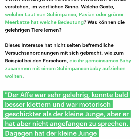
verstehen, im wörtlichen Sinne. Welche Geste,
welcher Laut von Schimpanse, Pavian oder grüner
Meerkatze hat welche Bedeutung
? Was können die
gelehrigen Tiere lernen?
Dieses Interesse hat nicht selten befremdliche
Versuchsanordnungen mit sich gebracht, wie zum
Beispiel bei den Forschern,
die ihr gemeinsames Baby
zusammen mit einem Schimpansenbaby aufziehen
wollten
.
"Der Affe war sehr gelehrig, konnte bald
besser klettern und war motorisch
geschickter als der kleine Junge, aber er
hat aber nicht angefangen zu sprechen.
Dagegen hat der kleine Junge