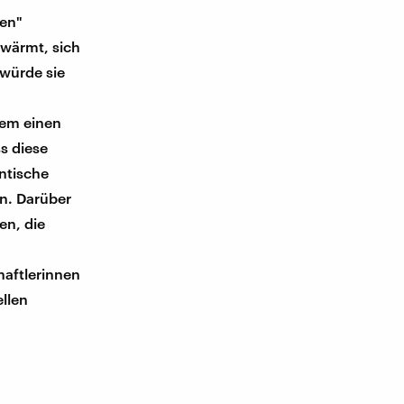
gen"
hwärmt, sich
 würde sie
dem einen
ss diese
ntische
n. Darüber
en, die
aftlerinnen
ellen
e