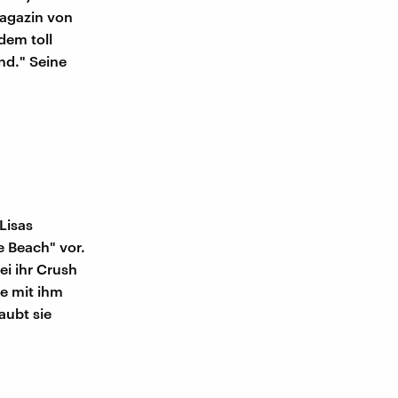
Magazin von
dem toll
nd." Seine
 Lisas
e Beach" vor.
ei ihr Crush
e mit ihm
aubt sie