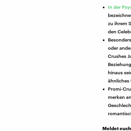
In der Psy
bezeichnet
zu ihrem S
den Celebr
Besonders
oder ande
Crushes J
Beziehung
hinaus sei
ähnliches
Promi-Cru
merken an,
Geschlech
romantisc
Meldet euch