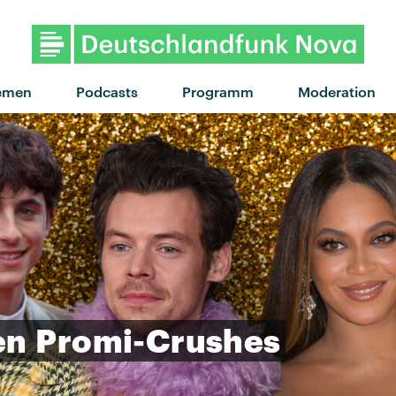
"Summer nights" von Zimmer90 
emen
Podcasts
Programm
Moderation
en
Promi-Crushes