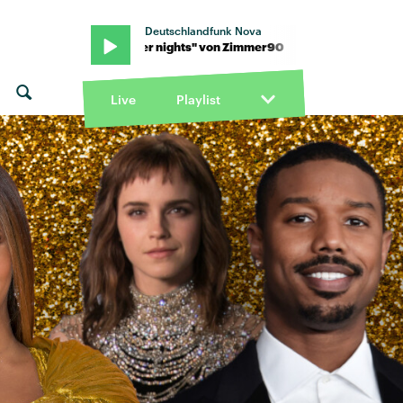
Deutschlandfunk Nova
· "Summer nights" von Zimmer90 · "Summer nights" von Zimmer
Live
Playlist