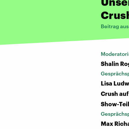
Unse
Crus
Beitrag aus
Moderatori
Shalin Ro
Gesprächsp
Lisa Ludw
Crush auf
Show-Tei
Gesprächsp
Max Rich