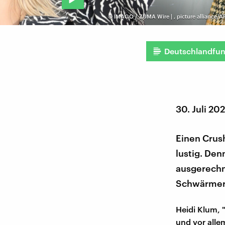
©
IMAGO / ZUMA Wire |
,
picture alliance/
Deutschlandfu
30. Juli 202
Einen Crush
lustig. De
ausgerechne
Schwärmere
Heidi Klum, 
und vor alle