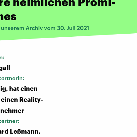
re heimlichen Promi-
hes
 unserem Archiv vom 30. Juli 2021
n:
gall
artnerin:
ig, hat einen
 einen Reality-
lnehmer
artner:
ard Leßmann,