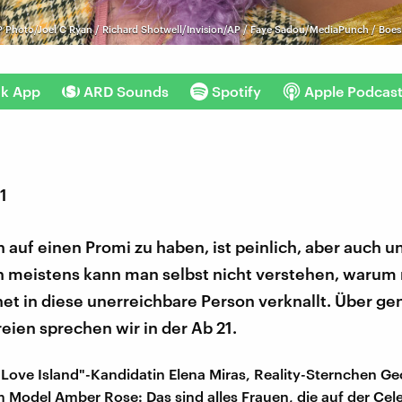
AP Photo/Joel C Ryan / Richard Shotwell/Invision/AP / Faye Sadou/MediaPunch / Boesl 
nk App
ARD Sounds
Spotify
Apple Podcas
1
 auf einen Promi zu haben, ist peinlich, aber auch u
nn meistens kann man selbst nicht verstehen, warum
t in diese unerreichbare Person verknallt. Über ge
ien sprechen wir in der Ab 21.
"Love Island"-Kandidatin Elena Miras, Reality-Sternchen Ge
m Model Amber Rose: Das sind alles Frauen, die auf der Cel