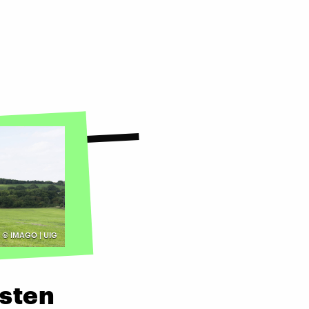
©
IMAGO | UIG
sten