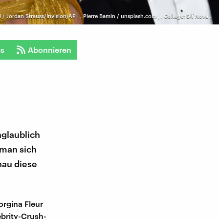
/ Jordan Strauss/Invision/AP |
,
Pierre Bamin / unsplash.com |
,
Collage: Dlf Nova
,
ts
Abonnieren
nglaublich
 man sich
nau diese
orgina Fleur
ebrity-Crush-