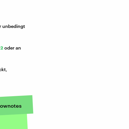
ir unbedingt
52
oder an
ckt,
ownotes