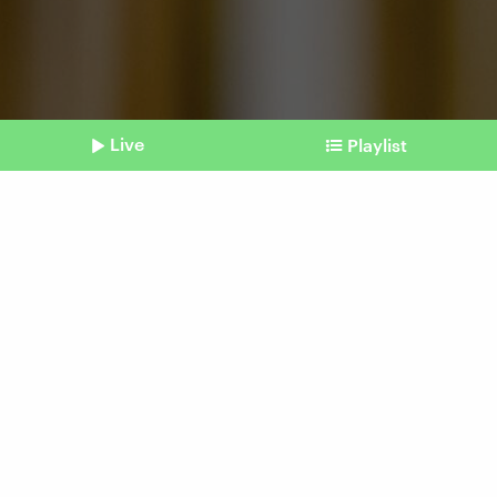
Live
Playlist
©
picture alliance / imageBROKER | Oleksandr Latkun (Symbolbild)
Shownotes
Family-Influencing
Babys und Kleinkinder
performen auf Social Media
besonders gut